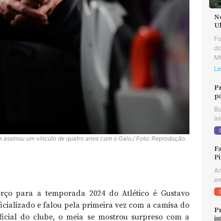
N
U
F
do
MG
Le
P
p
Bi
in
 e assinou um vínculo de quatro anos com o Galo./ Foto: Reprodução.
Fa
Pi
An
em
rço para a temporada 2024 do Atlético é Gustavo
ficializado e falou pela primeira vez com a camisa do
Pr
ficial do clube, o meia se mostrou surpreso com a
in