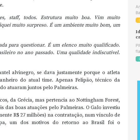
e.
An
Ba
s, staff, todos. Estrutura muito boa. Vim muito
iquei muito surpreso. É um ambiente muito bom, um
Id
cr
ada para questionar. É um elenco muito qualificado.
PI
fl
leiro no ano passado. Uma qualidade indiscutível.
tel alvinegro, se dava justamente porque o atleta
heiro do atual time. Apenas Felipão, técnico da
ndo atuaram juntos pelo Palmeiras.
os, da Grécia, mas pertencia ao Nottingham Forest,
is das boas atuações pelo Palmeiras. O Galo investiu
mente R$ 27 milhões) na contratação, num vínculo de
pa, um dos motivos do retorno ao Brasil foi o