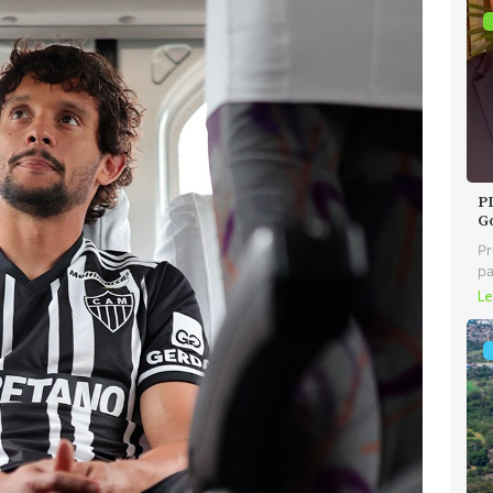
P
G
Pr
pa
Le