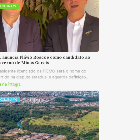
COLUNA MG
L anuncia Flávio Roscoe como candidato ao
overno de Minas Gerais
esidente licenciado da FIEMG será o nome do
rtido na disputa estadual e aguarda definição...
r na íntegra
COLUNA MG