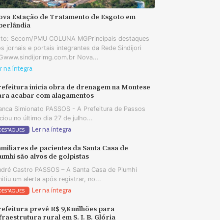
ova Estação de Tratamento de Esgoto em
berlândia
oto: Secom/PMU COLUNA MGPrincipais destaques
s jornais e portais integrantes da Rede Sindijori
www.sindijorimg.com.br Nova...
r na íntegra
refeitura inicia obra de drenagem na Montese
ara acabar com alagamentos
anca Simionato PASSOS - A Prefeitura de Passos
iciou no último dia 27 de julho...
Ler na íntegra
DESTAQUES
miliares de pacientes da Santa Casa de
umhi são alvos de golpistas
dré Castro PASSOS – A Santa Casa de Piumhi
itiu um alerta após registrar, no...
Ler na íntegra
DESTAQUES
efeitura prevê R$ 9,8 milhões para
fraestrutura rural em S. J. B. Glória