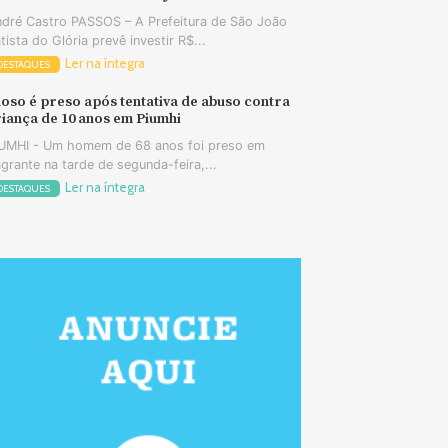
dré Castro PASSOS – A Prefeitura de São João
tista do Glória prevê investir R$...
Ler na íntegra
DESTAQUES
oso é preso após tentativa de abuso contra
iança de 10 anos em Piumhi
UMHI - Um homem de 68 anos foi preso em
agrante na tarde de segunda-feira,...
Ler na íntegra
DESTAQUES