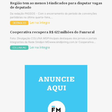
Região tem ao menos 14 indicados para disputar vagas
de deputado
Da redação PASSOS - Com o encerramento do período de convenções
partidárias na última quarta-feira,...
Ler na íntegra
DESTAQUES
Cooperativa recupera R$ 622 milhões do Funrural
Foto: Divulgação COLUNA MGPrincipais destaques dos jornais e portais
integrantes da Rede Sindijori MGwww.sindijorimg.com.br Cooperativa...
Ler na íntegra
COLUNA MG