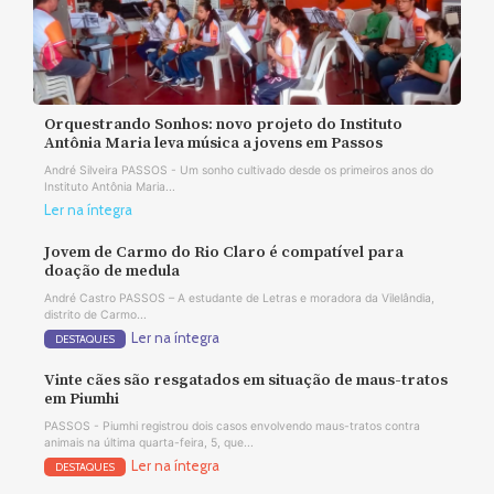
Orquestrando Sonhos: novo projeto do Instituto
Antônia Maria leva música a jovens em Passos
André Silveira PASSOS - Um sonho cultivado desde os primeiros anos do
Instituto Antônia Maria...
Ler na íntegra
Jovem de Carmo do Rio Claro é compatível para
doação de medula
André Castro PASSOS – A estudante de Letras e moradora da Vilelândia,
distrito de Carmo...
Ler na íntegra
DESTAQUES
Vinte cães são resgatados em situação de maus-tratos
em Piumhi
PASSOS - Piumhi registrou dois casos envolvendo maus-tratos contra
animais na última quarta-feira, 5, que...
Ler na íntegra
DESTAQUES