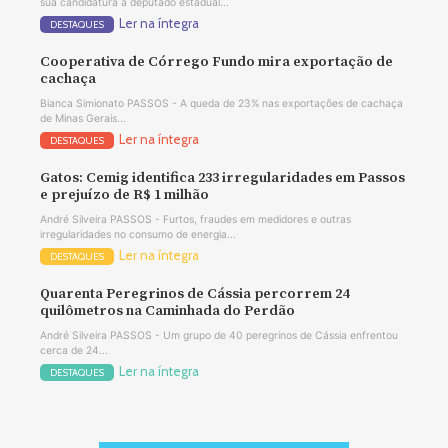
sua candidatura a deputado estadual...
Ler na íntegra
DESTAQUES
Cooperativa de Córrego Fundo mira exportação de
cachaça
Bianca Simionato PASSOS - A queda de 23% nas exportações de cachaça
de Minas Gerais...
Ler na íntegra
DESTAQUES
Gatos: Cemig identifica 233 irregularidades em Passos
e prejuízo de R$ 1 milhão
André Silveira PASSOS - Furtos, fraudes em medidores e outras
irregularidades no consumo de energia...
Ler na íntegra
DESTAQUES
Quarenta Peregrinos de Cássia percorrem 24
quilômetros na Caminhada do Perdão
André Silveira PASSOS - Um grupo de 40 peregrinos de Cássia enfrentou
cerca de 24...
Ler na íntegra
DESTAQUES