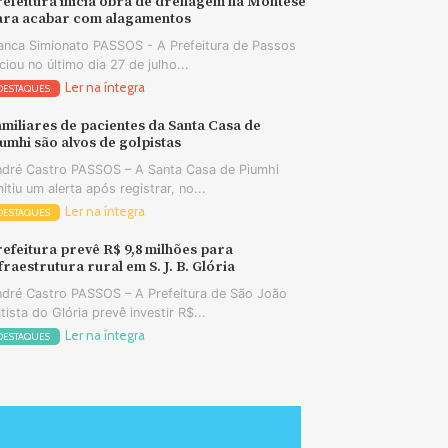
refeitura inicia obra de drenagem na Montese
ara acabar com alagamentos
anca Simionato PASSOS - A Prefeitura de Passos
iciou no último dia 27 de julho...
Ler na íntegra
DESTAQUES
miliares de pacientes da Santa Casa de
umhi são alvos de golpistas
dré Castro PASSOS – A Santa Casa de Piumhi
itiu um alerta após registrar, no...
Ler na íntegra
DESTAQUES
efeitura prevê R$ 9,8 milhões para
fraestrutura rural em S. J. B. Glória
dré Castro PASSOS – A Prefeitura de São João
tista do Glória prevê investir R$...
Ler na íntegra
DESTAQUES