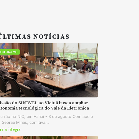
ÚLTIMAS NOTÍCIAS
COLUNA MG
issão do SINDVEL ao Vietnã busca ampliar
tonomia tecnológica do Vale da Eletrônica
união no NIC, em Hanoi - 3 de agosto Com apoio
 Sebrae Minas, comitiva...
r na íntegra