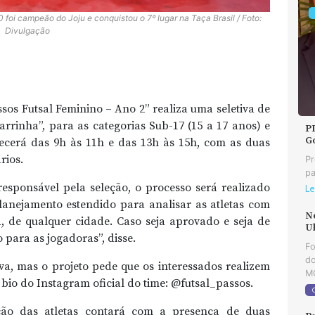
foi campeão do Joju e conquistou o 7º lugar na Taça Brasil / Foto:
Divulgação
sos Futsal Feminino – Ano 2” realiza uma seletiva de
Barrinha”, para as categorias Sub-17 (15 a 17 anos) e
P
G
tecerá das 9h às 11h e das 13h às 15h, com as duas
rios.
Pr
pa
esponsável pela seleção, o processo será realizado
Le
anejamento estendido para analisar as atletas com
N
a, de qualquer cidade. Caso seja aprovado e seja de
U
 para as jogadoras”, disse.
F
do
iva, mas o projeto pede que os interessados ​​realizem
MG
 bio do Instagram oficial do time: @futsal_passos.
ção das atletas contará com a presença de duas