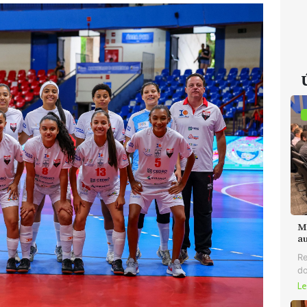
M
au
Re
do
Le