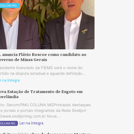
COLUNA MG
L anuncia Flávio Roscoe como candidato ao
overno de Minas Gerais
esidente licenciado da FIEMG será o nome do
rtido na disputa estadual e aguarda definição...
r na íntegra
ova Estação de Tratamento de Esgoto em
berlândia
oto: Secom/PMU COLUNA MGPrincipais destaques
s jornais e portais integrantes da Rede Sindijori
www.sindijorimg.com.br Nova...
Ler na íntegra
COLUNA MG