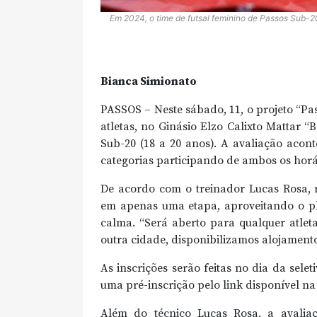
Em 2024, o time de futsal feminino de Passos Sub-20 
Bianca Simionato
PASSOS – Neste sábado, 11, o projeto “Pas
atletas, no Ginásio Elzo Calixto Mattar “
Sub-20 (18 a 20 anos). A avaliação acon
categorias participando de ambos os horá
De acordo com o treinador Lucas Rosa, r
em apenas uma etapa, aproveitando o pl
calma. “Será aberto para qualquer atlet
outra cidade, disponibilizamos alojamento
As inscrições serão feitas no dia da selet
uma pré-inscrição pelo link disponível na
Além do técnico Lucas Rosa, a avalia