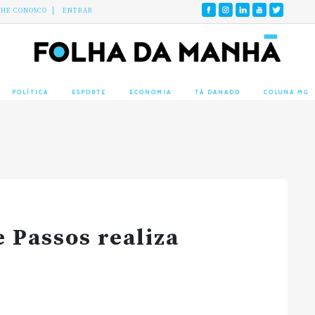
LHE CONOSCO
ENTRAR
POLÍTICA
ESPORTE
ECONOMIA
TÁ DANADO
COLUNA MG
 Passos realiza
s