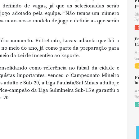
P
definido de vagas, já que as selecionadas serão
p
 jogo adotado pela equipe. “Não temos um número
Bi
in
aixam ao nosso modelo de jogo e definir as que serão
Fa
 até o momento. Entretanto, Lucas adianta que há a
Pi
a no meio do ano, já como parte da preparação para
An
meio da Lei de Incentivo ao Esporte.
em
onsolidando como referência no futsal da cidade e
quistas importantes: venceu o Campeonato Mineiro
Pr
s adulto e Sub-20, a Liga Paulista/Sul Minas adulto, e
in
 vice-campeão da Liga Sulmineira Sub-15 e garantiu o
An
Ba
b-20.