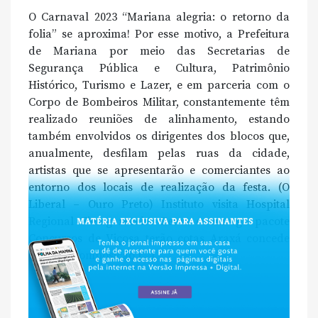
O Carnaval 2023 “Mariana alegria: o retorno da
folia” se aproxima! Por esse motivo, a Prefeitura
de Mariana por meio das Secretarias de
Segurança Pública e Cultura, Patrimônio
Histórico, Turismo e Lazer, e em parceria com o
Corpo de Bombeiros Militar, constantemente têm
realizado reuniões de alinhamento, estando
também envolvidos os dirigentes dos blocos que,
anualmente, desfilam pelas ruas da cidade,
artistas que se apresentarão e comerciantes ao
entorno dos locais de realização da festa. (O
Liberal – Ouro Preto) Instituto visita Hospital
Regional Fiemg recebe Zema e entrega pacote
Concursos de Viçosa terão cotas Araxá concede
6% de recomposição […]