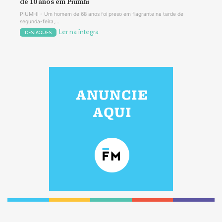
de 10 anos em Piumhi
PIUMHI - Um homem de 68 anos foi preso em flagrante na tarde de
segunda-feira,...
Ler na íntegra
DESTAQUES