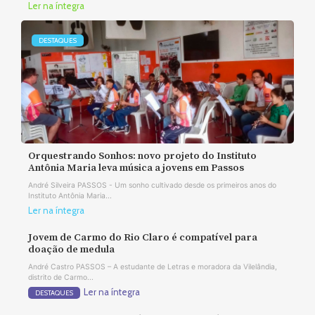
Ler na íntegra
DESTAQUES
Orquestrando Sonhos: novo projeto do Instituto
Antônia Maria leva música a jovens em Passos
André Silveira PASSOS - Um sonho cultivado desde os primeiros anos do
Instituto Antônia Maria...
Ler na íntegra
Jovem de Carmo do Rio Claro é compatível para
doação de medula
André Castro PASSOS – A estudante de Letras e moradora da Vilelândia,
distrito de Carmo...
Ler na íntegra
DESTAQUES