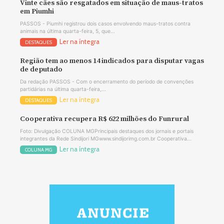
Vinte cães são resgatados em situação de maus-tratos
em Piumhi
PASSOS - Piumhi registrou dois casos envolvendo maus-tratos contra
animais na última quarta-feira, 5, que...
Ler na íntegra
DESTAQUES
Região tem ao menos 14 indicados para disputar vagas
de deputado
Da redação PASSOS - Com o encerramento do período de convenções
partidárias na última quarta-feira,...
Ler na íntegra
DESTAQUES
Cooperativa recupera R$ 622 milhões do Funrural
Foto: Divulgação COLUNA MGPrincipais destaques dos jornais e portais
integrantes da Rede Sindijori MGwww.sindijorimg.com.br Cooperativa...
Ler na íntegra
COLUNA MG