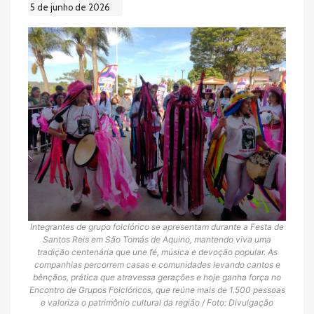
5 de junho de 2026
Integrantes de grupo folclórico se apresentam durante a Festa de
Santos Reis em São Tomás de Aquino, mantendo viva uma
tradição centenária que une fé, música e devoção popular. As
companhias percorrem casas e comunidades levando cantos e
bênçãos, prática que atravessa gerações e hoje ganha força no
Encontro de Grupos Folclóricos, que reúne mais de 1.500 pessoas
e valoriza o patrimônio cultural da região / Foto: Divulgação