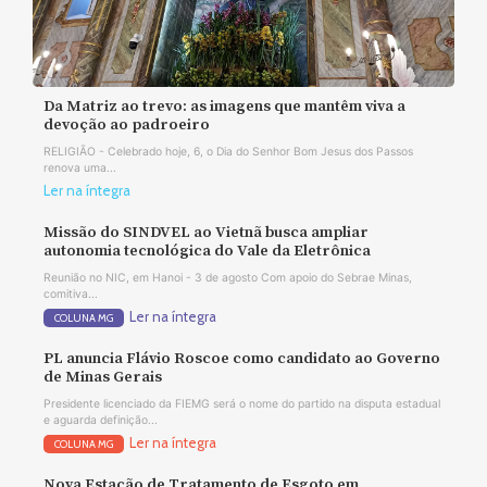
Da Matriz ao trevo: as imagens que mantêm viva a
devoção ao padroeiro
RELIGIÃO - Celebrado hoje, 6, o Dia do Senhor Bom Jesus dos Passos
renova uma...
Ler na íntegra
Missão do SINDVEL ao Vietnã busca ampliar
autonomia tecnológica do Vale da Eletrônica
Reunião no NIC, em Hanoi - 3 de agosto Com apoio do Sebrae Minas,
comitiva...
Ler na íntegra
COLUNA MG
PL anuncia Flávio Roscoe como candidato ao Governo
de Minas Gerais
Presidente licenciado da FIEMG será o nome do partido na disputa estadual
e aguarda definição...
Ler na íntegra
COLUNA MG
Nova Estação de Tratamento de Esgoto em