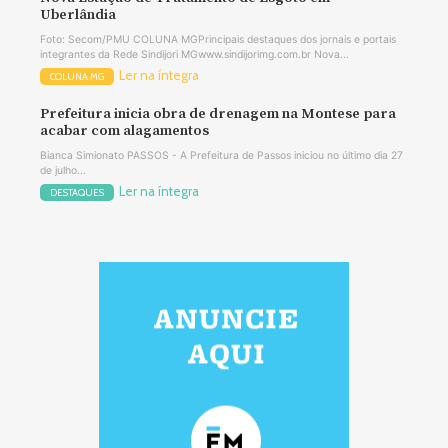
Uberlândia
Foto: Secom/PMU COLUNA MGPrincipais destaques dos jornais e portais
integrantes da Rede Sindijori MGwww.sindijorimg.com.br Nova...
Ler na íntegra
COLUNA MG
Prefeitura inicia obra de drenagem na Montese para
acabar com alagamentos
Bianca Simionato PASSOS - A Prefeitura de Passos iniciou no último dia 27
de julho...
Ler na íntegra
DESTAQUES