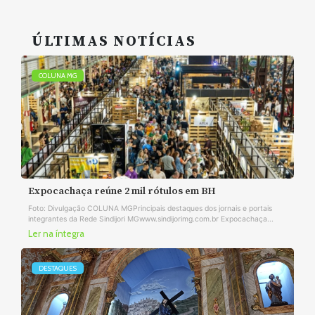
ÚLTIMAS NOTÍCIAS
COLUNA MG
Expocachaça reúne 2 mil rótulos em BH
Foto: Divulgação COLUNA MGPrincipais destaques dos jornais e portais
integrantes da Rede Sindijori MGwww.sindijorimg.com.br Expocachaça...
Ler na íntegra
DESTAQUES