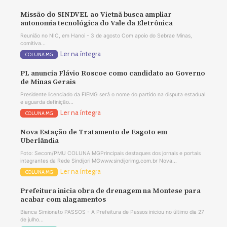
Missão do SINDVEL ao Vietnã busca ampliar
autonomia tecnológica do Vale da Eletrônica
Reunião no NIC, em Hanoi - 3 de agosto Com apoio do Sebrae Minas,
comitiva...
Ler na íntegra
COLUNA MG
PL anuncia Flávio Roscoe como candidato ao Governo
de Minas Gerais
Presidente licenciado da FIEMG será o nome do partido na disputa estadual
e aguarda definição...
Ler na íntegra
COLUNA MG
Nova Estação de Tratamento de Esgoto em
Uberlândia
Foto: Secom/PMU COLUNA MGPrincipais destaques dos jornais e portais
integrantes da Rede Sindijori MGwww.sindijorimg.com.br Nova...
Ler na íntegra
COLUNA MG
Prefeitura inicia obra de drenagem na Montese para
acabar com alagamentos
Bianca Simionato PASSOS - A Prefeitura de Passos iniciou no último dia 27
de julho...