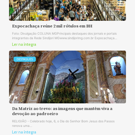
Expocachaça reúne 2 mil rótulos em BH
Foto: Divulgação COLUNA MGPrincipais destaques dos jornais e portais
integrantes da Rede Sindijori MGwww.sindijorimg.com.br Expocachaça...
Ler na íntegra
DESTAQUES
Da Matriz ao trevo: as imagens que mantêm viva a
devoção ao padroeiro
RELIGIÃO - Celebrado hoje, 6, o Dia do Senhor Bom Jesus dos Passos
renova uma...
Ler na íntegra