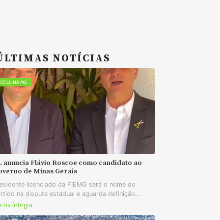
ÚLTIMAS NOTÍCIAS
COLUNA MG
L anuncia Flávio Roscoe como candidato ao
overno de Minas Gerais
esidente licenciado da FIEMG será o nome do
rtido na disputa estadual e aguarda definição...
r na íntegra