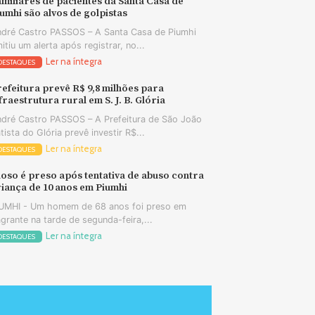
miliares de pacientes da Santa Casa de
umhi são alvos de golpistas
dré Castro PASSOS – A Santa Casa de Piumhi
itiu um alerta após registrar, no...
Ler na íntegra
DESTAQUES
efeitura prevê R$ 9,8 milhões para
fraestrutura rural em S. J. B. Glória
dré Castro PASSOS – A Prefeitura de São João
tista do Glória prevê investir R$...
Ler na íntegra
DESTAQUES
oso é preso após tentativa de abuso contra
iança de 10 anos em Piumhi
UMHI - Um homem de 68 anos foi preso em
agrante na tarde de segunda-feira,...
Ler na íntegra
DESTAQUES