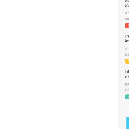
Fa
Pi
An
em
Pr
in
An
Ba
Id
cr
PI
fl