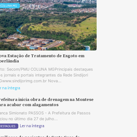
COLUNA MG
ova Estação de Tratamento de Esgoto em
berlândia
oto: Secom/PMU COLUNA MGPrincipais destaques
s jornais e portais integrantes da Rede Sindijori
www.sindijorimg.com.br Nova...
r na íntegra
refeitura inicia obra de drenagem na Montese
ara acabar com alagamentos
anca Simionato PASSOS - A Prefeitura de Passos
iciou no último dia 27 de julho...
Ler na íntegra
DESTAQUES