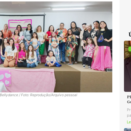
 Bellydance / Foto: Reprodução/Arquivo pessoal
P
G
Pr
pa
Le