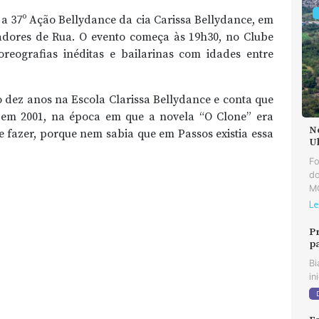
 a 37º Ação Bellydance da cia Carissa Bellydance, em
dores de Rua. O evento começa às 19h30, no Clube
reografias inéditas e bailarinas com idades entre
 dez anos na Escola Clarissa Bellydance e conta que
u em 2001, na época em que a novela “O Clone” era
N
e fazer, porque nem sabia que em Passos existia essa
U
F
do
MG
Le
P
p
Bi
in