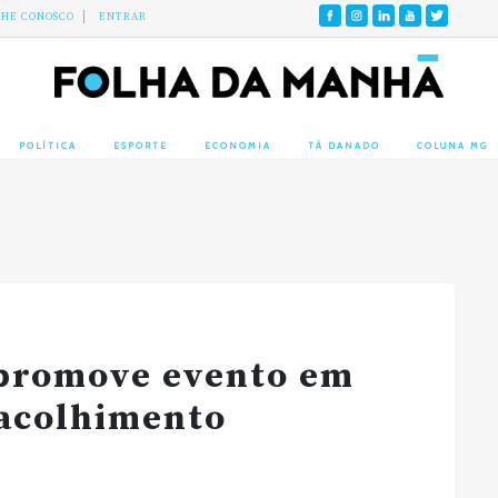
LHE CONOSCO
ENTRAR
POLÍTICA
ESPORTE
ECONOMIA
TÁ DANADO
COLUNA MG
 promove evento em
 acolhimento