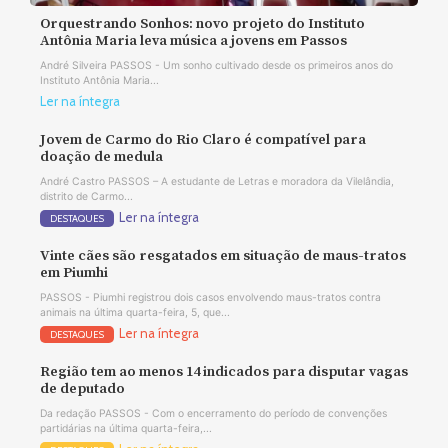
Orquestrando Sonhos: novo projeto do Instituto
Antônia Maria leva música a jovens em Passos
André Silveira PASSOS - Um sonho cultivado desde os primeiros anos do
Instituto Antônia Maria...
Ler na íntegra
Jovem de Carmo do Rio Claro é compatível para
doação de medula
André Castro PASSOS – A estudante de Letras e moradora da Vilelândia,
distrito de Carmo...
Ler na íntegra
DESTAQUES
Vinte cães são resgatados em situação de maus-tratos
em Piumhi
PASSOS - Piumhi registrou dois casos envolvendo maus-tratos contra
animais na última quarta-feira, 5, que...
Ler na íntegra
DESTAQUES
Região tem ao menos 14 indicados para disputar vagas
de deputado
Da redação PASSOS - Com o encerramento do período de convenções
partidárias na última quarta-feira,...