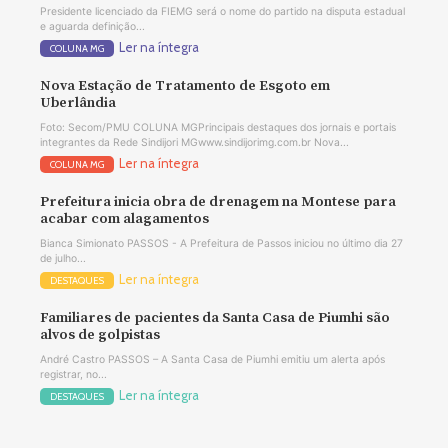
Presidente licenciado da FIEMG será o nome do partido na disputa estadual
e aguarda definição...
Ler na íntegra
COLUNA MG
Nova Estação de Tratamento de Esgoto em
Uberlândia
Foto: Secom/PMU COLUNA MGPrincipais destaques dos jornais e portais
integrantes da Rede Sindijori MGwww.sindijorimg.com.br Nova...
Ler na íntegra
COLUNA MG
Prefeitura inicia obra de drenagem na Montese para
acabar com alagamentos
Bianca Simionato PASSOS - A Prefeitura de Passos iniciou no último dia 27
de julho...
Ler na íntegra
DESTAQUES
Familiares de pacientes da Santa Casa de Piumhi são
alvos de golpistas
André Castro PASSOS – A Santa Casa de Piumhi emitiu um alerta após
registrar, no...
Ler na íntegra
DESTAQUES