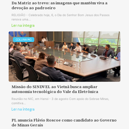
Da Matriz ao trevo: as imagens que mantêm viva a
devoção ao padroeiro
RELIGIÃO - Celebrado hoje, 6, o Dia do Senhor Bom Jesus dos Passos
renova uma...
Ler na íntegra
COLUNA MG
Missão do SINDVEL ao Vietnã busca ampliar
autonomia tecnológica do Vale da Eletrônica
Reunião no NIC, em Hanoi - 3 de agosto Com apoio do Sebrae Minas,
comitiva...
Ler na íntegra
PL anuncia Flávio Roscoe como candidato ao Governo
de Minas Gerais