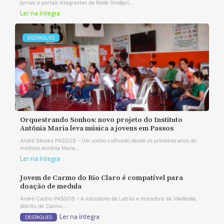
jornais e portais integrantes da Rede Sindijori...
Ler na íntegra
DESTAQUES
Orquestrando Sonhos: novo projeto do Instituto
Antônia Maria leva música a jovens em Passos
André Silveira PASSOS - Um sonho cultivado desde os primeiros anos do
Instituto Antônia Maria...
Ler na íntegra
Jovem de Carmo do Rio Claro é compatível para
doação de medula
André Castro PASSOS – A estudante de Letras e moradora da Vilelândia,
distrito de Carmo...
Ler na íntegra
DESTAQUES