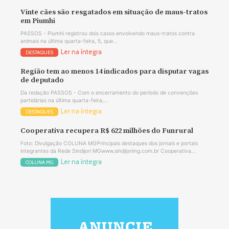
Vinte cães são resgatados em situação de maus-tratos
em Piumhi
PASSOS - Piumhi registrou dois casos envolvendo maus-tratos contra
animais na última quarta-feira, 5, que...
Ler na íntegra
DESTAQUES
Região tem ao menos 14 indicados para disputar vagas
de deputado
Da redação PASSOS - Com o encerramento do período de convenções
partidárias na última quarta-feira,...
Ler na íntegra
DESTAQUES
Cooperativa recupera R$ 622 milhões do Funrural
Foto: Divulgação COLUNA MGPrincipais destaques dos jornais e portais
integrantes da Rede Sindijori MGwww.sindijorimg.com.br Cooperativa...
Ler na íntegra
COLUNA MG