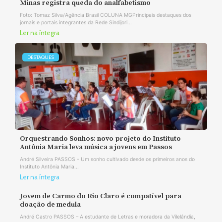
Minas registra queda do analfabetismo
Foto: Tomaz Silva/Agência Brasil COLUNA MGPrincipais destaques dos
jornais e portais integrantes da Rede Sindijori...
Ler na íntegra
DESTAQUES
Orquestrando Sonhos: novo projeto do Instituto
Antônia Maria leva música a jovens em Passos
André Silveira PASSOS - Um sonho cultivado desde os primeiros anos do
Instituto Antônia Maria...
Ler na íntegra
Jovem de Carmo do Rio Claro é compatível para
doação de medula
André Castro PASSOS – A estudante de Letras e moradora da Vilelândia,