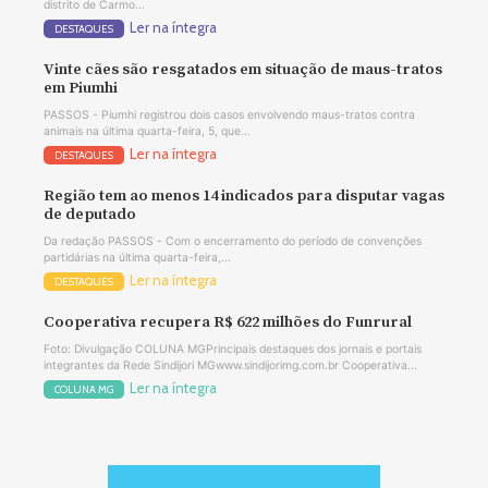
distrito de Carmo...
Ler na íntegra
DESTAQUES
Vinte cães são resgatados em situação de maus-tratos
em Piumhi
PASSOS - Piumhi registrou dois casos envolvendo maus-tratos contra
animais na última quarta-feira, 5, que...
Ler na íntegra
DESTAQUES
Região tem ao menos 14 indicados para disputar vagas
de deputado
Da redação PASSOS - Com o encerramento do período de convenções
partidárias na última quarta-feira,...
Ler na íntegra
DESTAQUES
Cooperativa recupera R$ 622 milhões do Funrural
Foto: Divulgação COLUNA MGPrincipais destaques dos jornais e portais
integrantes da Rede Sindijori MGwww.sindijorimg.com.br Cooperativa...
Ler na íntegra
COLUNA MG