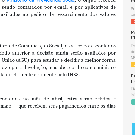
G
 sendo contatados por e-mail e por aplicativos de
Pr
xiliados no pedido de ressarcimento dos valores
pa
N
U
taria de Comunicação Social, os valores descontados
F
do
íodo anterior à decisão ainda serão avaliados por
MG
 União (AGU) para estudar e decidir a melhor forma
prazo para devolução, mas, de acordo com o ministro
eita diretamente e somente pelo INSS.
P
p
Bi
in
contados no mês de abril, estes serão retidos e
e maio — que recebem seus pagamentos entre os dias