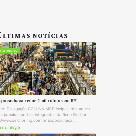
ÚLTIMAS NOTÍCIAS
COLUNA MG
xpocachaça reúne 2 mil rótulos em BH
to: Divulgação COLUNA MGPrincipais destaques
s jornais e portais integrantes da Rede Sindijori
www.sindijorimg.com.br Expocachaça...
r na íntegra