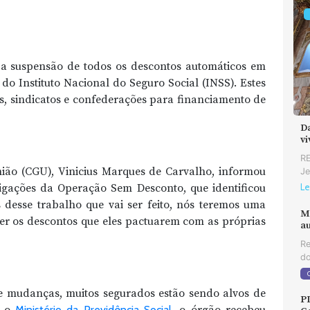
 a suspensão de todos os descontos automáticos em
do Instituto Nacional do Seguro Social (INSS). Estes
s, sindicatos e confederações para financiamento de
D
v
RE
ião (CGU), Vinicius Marques de Carvalho, informou
Je
tigações da Operação Sem Desconto, que identificou
Le
s desse trabalho que vai ser feito, nós teremos uma
M
 ter os descontos que eles pactuarem com as próprias
au
Re
do
e mudanças, muitos segurados estão sendo alvos de
P
o o
Ministério da Previdência Social
, o órgão recebeu