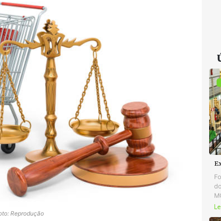
E
Fo
do
MG
Le
oto: Reprodução