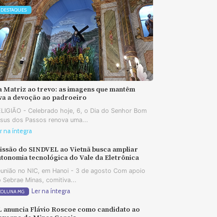
DESTAQUES
a Matriz ao trevo: as imagens que mantêm
iva a devoção ao padroeiro
LIGIÃO - Celebrado hoje, 6, o Dia do Senhor Bom
sus dos Passos renova uma...
r na íntegra
issão do SINDVEL ao Vietnã busca ampliar
tonomia tecnológica do Vale da Eletrônica
união no NIC, em Hanoi - 3 de agosto Com apoio
 Sebrae Minas, comitiva...
Ler na íntegra
COLUNA MG
L anuncia Flávio Roscoe como candidato ao