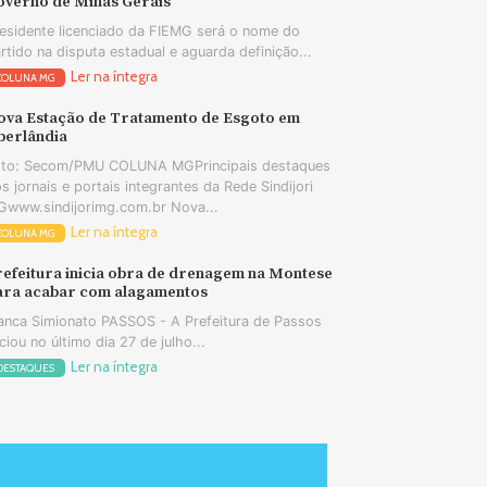
overno de Minas Gerais
esidente licenciado da FIEMG será o nome do
rtido na disputa estadual e aguarda definição...
Ler na íntegra
COLUNA MG
ova Estação de Tratamento de Esgoto em
berlândia
oto: Secom/PMU COLUNA MGPrincipais destaques
s jornais e portais integrantes da Rede Sindijori
www.sindijorimg.com.br Nova...
Ler na íntegra
COLUNA MG
refeitura inicia obra de drenagem na Montese
ara acabar com alagamentos
anca Simionato PASSOS - A Prefeitura de Passos
iciou no último dia 27 de julho...
Ler na íntegra
DESTAQUES