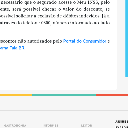
 é necessário que o segurado acesse o Meu INSS, pelo
mente, será possível checar o valor do desconto, se
sível solicitar a exclusão de débitos indevidos. Já a
a através do telefone 0800, número informado ao lado
escontos não autorizados pelo
Portal do Consumidor
e
orma Fala BR
.
ASSINE 
GASTRONOMIA
INFORMES
LEITOR
EXPEDI