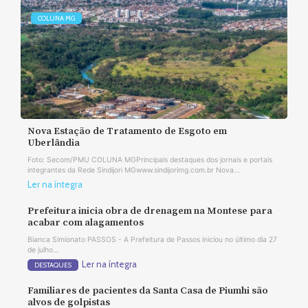
COLUNA MG
Nova Estação de Tratamento de Esgoto em
Uberlândia
Foto: Secom/PMU COLUNA MGPrincipais destaques dos jornais e portais
integrantes da Rede Sindijori MGwww.sindijorimg.com.br Nova...
Ler na íntegra
Prefeitura inicia obra de drenagem na Montese para
acabar com alagamentos
Bianca Simionato PASSOS - A Prefeitura de Passos iniciou no último dia 27
de julho...
Ler na íntegra
DESTAQUES
Familiares de pacientes da Santa Casa de Piumhi são
alvos de golpistas