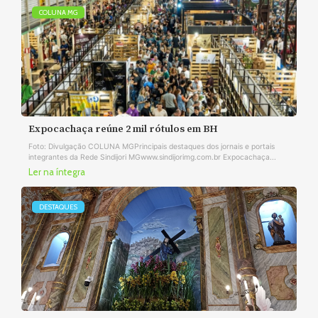
COLUNA MG
Expocachaça reúne 2 mil rótulos em BH
Foto: Divulgação COLUNA MGPrincipais destaques dos jornais e portais
integrantes da Rede Sindijori MGwww.sindijorimg.com.br Expocachaça...
Ler na íntegra
DESTAQUES