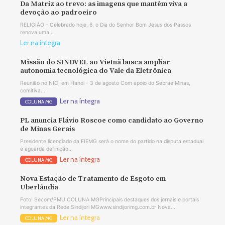
Da Matriz ao trevo: as imagens que mantêm viva a
devoção ao padroeiro
RELIGIÃO - Celebrado hoje, 6, o Dia do Senhor Bom Jesus dos Passos
renova uma...
Ler na íntegra
Missão do SINDVEL ao Vietnã busca ampliar
autonomia tecnológica do Vale da Eletrônica
Reunião no NIC, em Hanoi - 3 de agosto Com apoio do Sebrae Minas,
comitiva...
Ler na íntegra
COLUNA MG
PL anuncia Flávio Roscoe como candidato ao Governo
de Minas Gerais
Presidente licenciado da FIEMG será o nome do partido na disputa estadual
e aguarda definição...
Ler na íntegra
COLUNA MG
Nova Estação de Tratamento de Esgoto em
Uberlândia
Foto: Secom/PMU COLUNA MGPrincipais destaques dos jornais e portais
integrantes da Rede Sindijori MGwww.sindijorimg.com.br Nova...
Ler na íntegra
COLUNA MG