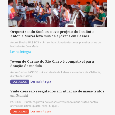
Orquestrando Sonhos: novo projeto do Instituto
Antônia Maria leva música a jovens em Passos
André Silveira PASSOS - Um sonho cultivado desde os primeiros anos do
Instituto Antônia Maria...
Ler na íntegra
Jovem de Carmo do Rio Claro é compatível para
doação de medula
André Castro PASSOS – A estudante de Letras e moradora da Vilelândia,
distrito de Carmo...
Ler na íntegra
DESTAQUES
Vinte cães são resgatados em situação de maus-tratos
em Piumhi
PASSOS - Piumhi registrou dois casos envolvendo maus-tratos contra
animais na última quarta-feira, 5, que...
Ler na íntegra
DESTAQUES