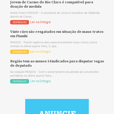
Jovem de Carmo do Rio Claro é compatível para
doação de medula
André Castro PASSOS – A estudante de Letras e moradora da Vilelândia,
distrito de Carmo...
Ler na íntegra
DESTAQUES
Vinte cães são resgatados em situação de maus-tratos
em Piumhi
PASSOS - Piumhi registrou dois casos envolvendo maus-tratos contra
animais na última quarta-feira, 5, que...
Ler na íntegra
DESTAQUES
Região tem ao menos 14 indicados para disputar vagas
de deputado
Da redação PASSOS - Com o encerramento do período de convenções
partidárias na última quarta-feira,...
Ler na íntegra
DESTAQUES