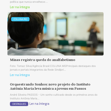
política que nunca envelhece:...
Ler na íntegra
COLUNA MG
Minas registra queda do analfabetismo
Foto: Tomaz Silva/Agência Brasil COLUNA MGPrincipais destaques dos
jornais e portais integrantes da Rede Sindijori...
Ler na íntegra
Orquestrando Sonhos: novo projeto do Instituto
Antônia Maria leva música a jovens em Passos
André Silveira PASSOS - Um sonho cultivado desde os primeiros anos do
Instituto Antônia Maria...
Ler na íntegra
DESTAQUES