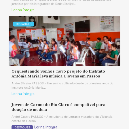
jornais e portais integrantes da Rede Sindijori...
Ler na íntegra
DESTAQUES
Orquestrando Sonhos: novo projeto do Instituto
Antônia Maria leva música a jovens em Passos
André Silveira PASSOS - Um sonho cultivado desde os primeiros anos do
Instituto Antônia Maria...
Ler na íntegra
Jovem de Carmo do Rio Claro é compatível para
doação de medula
André Castro PASSOS – A estudante de Letras e moradora da Vilelândia,
distrito de Carmo...
Ler na íntegra
DESTAQUES