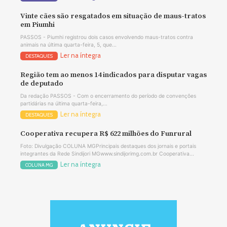
Vinte cães são resgatados em situação de maus-tratos
em Piumhi
PASSOS - Piumhi registrou dois casos envolvendo maus-tratos contra
animais na última quarta-feira, 5, que...
Ler na íntegra
DESTAQUES
Região tem ao menos 14 indicados para disputar vagas
de deputado
Da redação PASSOS - Com o encerramento do período de convenções
partidárias na última quarta-feira,...
Ler na íntegra
DESTAQUES
Cooperativa recupera R$ 622 milhões do Funrural
Foto: Divulgação COLUNA MGPrincipais destaques dos jornais e portais
integrantes da Rede Sindijori MGwww.sindijorimg.com.br Cooperativa...
Ler na íntegra
COLUNA MG