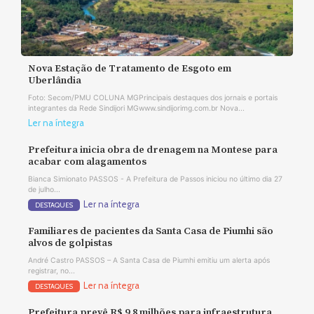
Nova Estação de Tratamento de Esgoto em
Uberlândia
Foto: Secom/PMU COLUNA MGPrincipais destaques dos jornais e portais
integrantes da Rede Sindijori MGwww.sindijorimg.com.br Nova...
Ler na íntegra
Prefeitura inicia obra de drenagem na Montese para
acabar com alagamentos
Bianca Simionato PASSOS - A Prefeitura de Passos iniciou no último dia 27
de julho...
Ler na íntegra
DESTAQUES
Familiares de pacientes da Santa Casa de Piumhi são
alvos de golpistas
André Castro PASSOS – A Santa Casa de Piumhi emitiu um alerta após
registrar, no...
Ler na íntegra
DESTAQUES
Prefeitura prevê R$ 9,8 milhões para infraestrutura