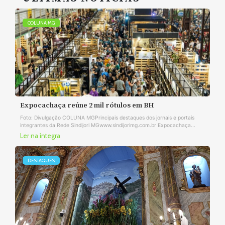
COLUNA MG
Expocachaça reúne 2 mil rótulos em BH
Foto: Divulgação COLUNA MGPrincipais destaques dos jornais e portais
integrantes da Rede Sindijori MGwww.sindijorimg.com.br Expocachaça...
Ler na íntegra
DESTAQUES