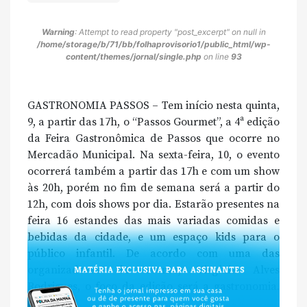
Warning
: Attempt to read property "post_excerpt" on null in
/home/storage/b/71/bb/folhaprovisorio1/public_html/wp-
content/themes/jornal/single.php
on line
93
GASTRONOMIA PASSOS – Tem início nesta quinta,
9, a partir das 17h, o “Passos Gourmet”, a 4ª edição
da Feira Gastronômica de Passos que ocorre no
Mercadão Municipal. Na sexta-feira, 10, o evento
ocorrerá também a partir das 17h e com um show
às 20h, porém no fim de semana será a partir do
12h, com dois shows por dia. Estarão presentes na
feira 16 estandes das mais variadas comidas e
bebidas da cidade, e um espaço kids para o
público infantil. De acordo com uma das
organizadoras do evento, Virgínia Alves
Rodrigues, o foco da edição será a gastronomia.
[…]