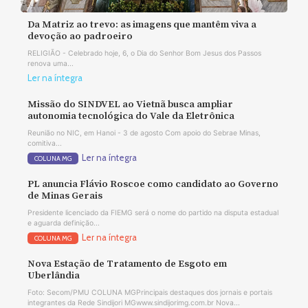
Da Matriz ao trevo: as imagens que mantêm viva a
devoção ao padroeiro
RELIGIÃO - Celebrado hoje, 6, o Dia do Senhor Bom Jesus dos Passos
renova uma...
Ler na íntegra
Missão do SINDVEL ao Vietnã busca ampliar
autonomia tecnológica do Vale da Eletrônica
Reunião no NIC, em Hanoi - 3 de agosto Com apoio do Sebrae Minas,
comitiva...
Ler na íntegra
COLUNA MG
PL anuncia Flávio Roscoe como candidato ao Governo
de Minas Gerais
Presidente licenciado da FIEMG será o nome do partido na disputa estadual
e aguarda definição...
Ler na íntegra
COLUNA MG
Nova Estação de Tratamento de Esgoto em
Uberlândia
Foto: Secom/PMU COLUNA MGPrincipais destaques dos jornais e portais
integrantes da Rede Sindijori MGwww.sindijorimg.com.br Nova...