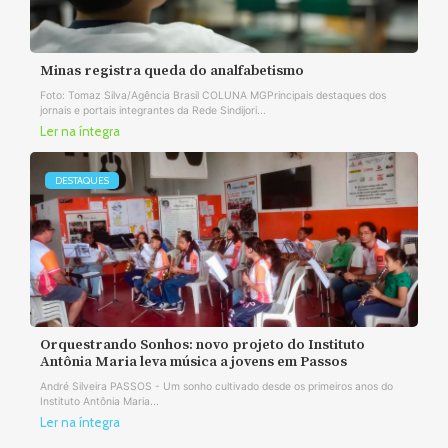
Minas registra queda do analfabetismo
Foto: Tomaz Silva/Agência Brasil COLUNA MGPrincipais destaques dos
jornais e portais integrantes da Rede Sindijori...
Ler na íntegra
DESTAQUES
Orquestrando Sonhos: novo projeto do Instituto
Antônia Maria leva música a jovens em Passos
André Silveira PASSOS - Um sonho cultivado desde os primeiros anos do
Instituto Antônia Maria...
Ler na íntegra