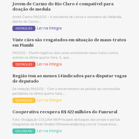
Jovem de Carmo do Rio Claro é compatível para
doação de medula
André Castro PASSOS – A estudante de Letras e moradora da Vilelândia,
distrito de Carmo...
Ler na íntegra
DESTAQUES
Vinte cães são resgatados em situação de maus-tratos
em Piumhi
PASSOS - Piumhi registrou dois casos envolvendo maus-tratos contra
animais na última quarta-feira, 5, que...
Ler na íntegra
DESTAQUES
Região tem ao menos 14 indicados para disputar vagas
de deputado
Da redação PASSOS - Com o encerramento do período de convenções
partidárias na última quarta-feira,...
Ler na íntegra
DESTAQUES
Cooperativa recupera R$ 622 milhões do Funrural
Foto: Divulgação COLUNA MGPrincipais destaques dos jornais e portais
integrantes da Rede Sindijori MGwww.sindijorimg.com.br Cooperativa...
Ler na íntegra
COLUNA MG