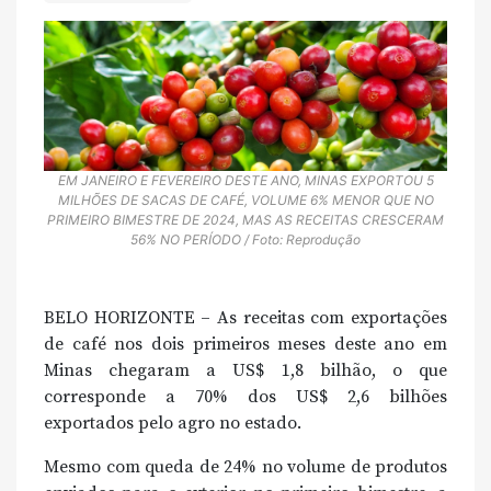
EM JANEIRO E FEVEREIRO DESTE ANO, MINAS EXPORTOU 5
MILHÕES DE SACAS DE CAFÉ, VOLUME 6% MENOR QUE NO
PRIMEIRO BIMESTRE DE 2024, MAS AS RECEITAS CRESCERAM
56% NO PERÍODO / Foto: Reprodução
BELO HORIZONTE – As receitas com exportações
de café nos dois primeiros meses deste ano em
Minas chegaram a US$ 1,8 bilhão, o que
corresponde a 70% dos US$ 2,6 bilhões
exportados pelo agro no estado.
Mesmo com queda de 24% no volume de produtos