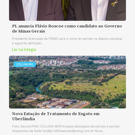
PL anuncia Flávio Roscoe como candidato ao Governo
de Minas Gerais
Presidente licenciado da FIEMG será o nome do partido na disputa estadual
e aguarda definição...
Ler na íntegra
COLUNA MG
Nova Estação de Tratamento de Esgoto em
Uberlândia
Foto: Secom/PMU COLUNA MGPrincipais destaques dos jornais e portais
integrantes da Rede Sindijori MGwww.sindijorimg.com.br Nova...