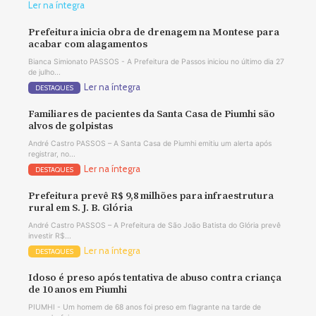
Ler na íntegra
Prefeitura inicia obra de drenagem na Montese para
acabar com alagamentos
Bianca Simionato PASSOS - A Prefeitura de Passos iniciou no último dia 27
de julho...
Ler na íntegra
DESTAQUES
Familiares de pacientes da Santa Casa de Piumhi são
alvos de golpistas
André Castro PASSOS – A Santa Casa de Piumhi emitiu um alerta após
registrar, no...
Ler na íntegra
DESTAQUES
Prefeitura prevê R$ 9,8 milhões para infraestrutura
rural em S. J. B. Glória
André Castro PASSOS – A Prefeitura de São João Batista do Glória prevê
investir R$...
Ler na íntegra
DESTAQUES
Idoso é preso após tentativa de abuso contra criança
de 10 anos em Piumhi
PIUMHI - Um homem de 68 anos foi preso em flagrante na tarde de