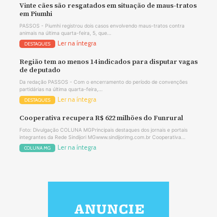
Vinte cães são resgatados em situação de maus-tratos
em Piumhi
PASSOS - Piumhi registrou dois casos envolvendo maus-tratos contra
animais na última quarta-feira, 5, que...
Ler na íntegra
DESTAQUES
Região tem ao menos 14 indicados para disputar vagas
de deputado
Da redação PASSOS - Com o encerramento do período de convenções
partidárias na última quarta-feira,...
Ler na íntegra
DESTAQUES
Cooperativa recupera R$ 622 milhões do Funrural
Foto: Divulgação COLUNA MGPrincipais destaques dos jornais e portais
integrantes da Rede Sindijori MGwww.sindijorimg.com.br Cooperativa...
Ler na íntegra
COLUNA MG