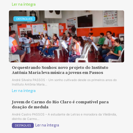
Ler na íntegra
DESTAQUES
Orquestrando Sonhos: novo projeto do Instituto
Antônia Maria leva música a jovens em Passos
André Silveira PASSOS - Um sonho cultivado desde os primeiros anos do
Instituto Antônia Maria...
Ler na íntegra
Jovem de Carmo do Rio Claro é compatível para
doação de medula
André Castro PASSOS – A estudante de Letras e moradora da Vilelândia,
distrito de Carmo...
Ler na íntegra
DESTAQUES