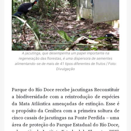
A jacutinga, que desempenha um papel importante na
regeneração das florestas, é uma dispersora de sementes
alimentando-se de mais de 41 tipos diferentes de frutos / Foto:
Divulgação
Parque do Rio Doce recebe jacutingas Reconstituir
a biodiversidade com a reintrodução de espécies
da Mata Atlântica ameaçadas de extinção. Esse é
o propósito da Cenibra com a primeira soltura de
cinco casais de jacutingas na Ponte Perdida – uma
área de proteção do Parque Estadual do Rio Doce,