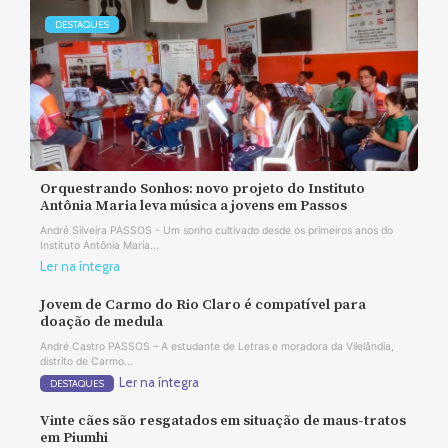
DESTAQUES
Orquestrando Sonhos: novo projeto do Instituto
Antônia Maria leva música a jovens em Passos
André Silveira PASSOS - Um sonho cultivado desde os primeiros anos do
Instituto Antônia Maria...
Ler na íntegra
Jovem de Carmo do Rio Claro é compatível para
doação de medula
André Castro PASSOS – A estudante de Letras e moradora da Vilelândia,
distrito de Carmo...
Ler na íntegra
DESTAQUES
Vinte cães são resgatados em situação de maus-tratos
em Piumhi