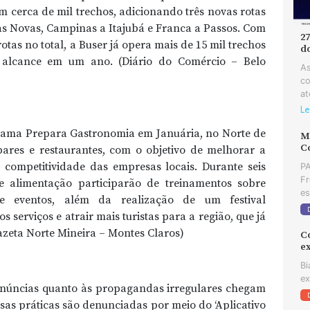
 cerca de mil trechos, adicionando três novas rotas
as Novas, Campinas a Itajubá e Franca a Passos. Com
2
as no total, a Buser já opera mais de 15 mil trechos
d
 alcance em um ano. (Diário do Comércio – Belo
As
co
at
Le
ama Prepara Gastronomia em Januária, no Norte de
MD
C
ares e restaurantes, com o objetivo de melhorar a
competitividade das empresas locais. Durante seis
PA
Fr
 alimentação participarão de treinamentos sobre
es
 e eventos, além da realização de um festival
s serviços e atrair mais turistas para a região, que já
azeta Norte Mineira – Montes Claros)
C
e
Bi
ex
denúncias quanto às propagandas irregulares chegam
essas práticas são denunciadas por meio do ‘Aplicativo