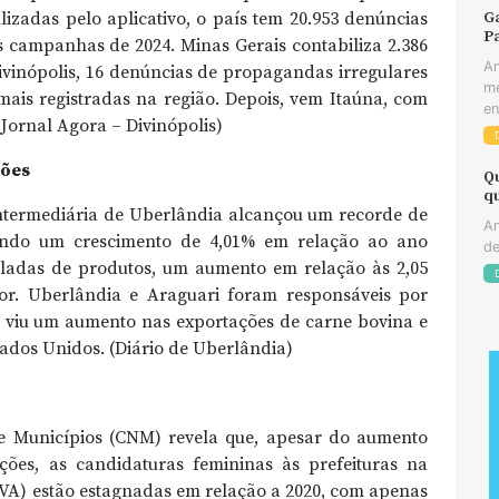
izadas pelo aplicativo, o país tem 20.953 denúncias
Ga
Pa
s campanhas de 2024. Minas Gerais contabiliza 2.386
An
ivinópolis, 16 denúncias de propagandas irregulares
me
is registradas na região. Depois, vem Itaúna, com
en
 (Jornal Agora – Divinópolis)
ções
Q
q
Intermediária de Uberlândia alcançou um recorde de
An
ando um crescimento de 4,01% em relação ao ano
de
neladas de produtos, um aumento em relação às 2,05
or. Uberlândia e Araguari foram responsáveis por
ão viu um aumento nas exportações de carne bovina e
ados Unidos. (Diário de Uberlândia)
 Municípios (CNM) revela que, apesar do aumento
ções, as candidaturas femininas às prefeituras na
VA) estão estagnadas em relação a 2020, com apenas