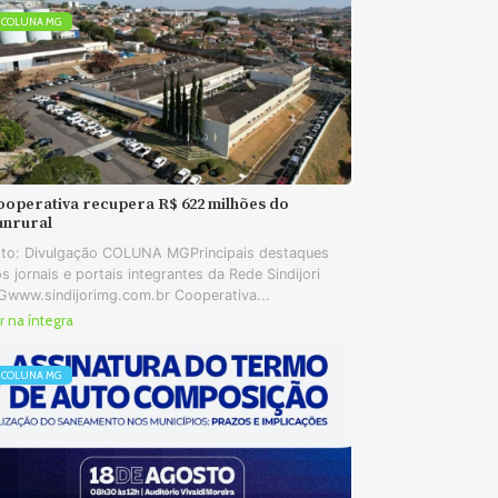
COLUNA MG
ooperativa recupera R$ 622 milhões do
unrural
to: Divulgação COLUNA MGPrincipais destaques
s jornais e portais integrantes da Rede Sindijori
www.sindijorimg.com.br Cooperativa...
r na íntegra
COLUNA MG