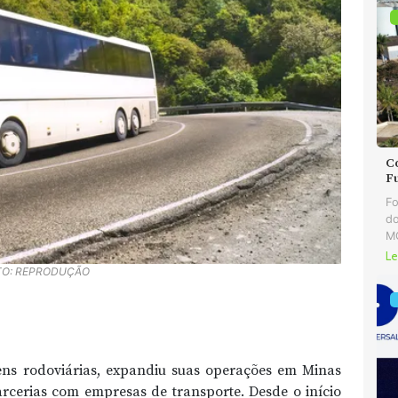
C
F
Fo
do
MG
Le
TO: REPRODUÇÃO
ens rodoviárias, expandiu suas operações em Minas
arcerias com empresas de transporte. Desde o início