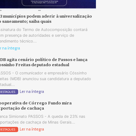
73 municípios podem aderir à universalização
o saneamento; saiba quais
sinatura do Termo de Autocomposição contará
m presença de autoridades e serviço de
endimento técnico...
r na íntegra
B agita cenário político de Passos e lança
ossinho Freitas deputado estadual
SSOS - O comunicador e empresário Cóssinho
eitas (MDB) anunciou sua candidatura a deputado
tadual...
Ler na íntegra
DESTAQUES
ooperativa de Córrego Fundo mira
xportação de cachaça
anca Simionato PASSOS - A queda de 23% nas
portações de cachaça de Minas Gerais...
Ler na íntegra
DESTAQUES