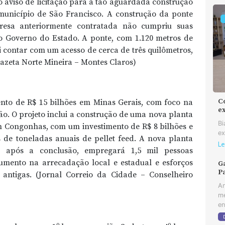
 o aviso de licitação para a tão aguardada construção
município de São Francisco. A construção da ponte
resa anteriormente contratada não cumpriu suas
elo Governo do Estado. A ponte, com 1.120 metros de
i contar com um acesso de cerca de três quilômetros,
Gazeta Norte Mineira – Montes Claros)
C
to de R$ 15 bilhões em Minas Gerais, com foco na
e
o. O projeto inclui a construção de uma nova planta
Bi
m Congonhas, com um investimento de R$ 8 bilhões e
ex
de toneladas anuais de pellet feed. A nova planta
Le
, após a conclusão, empregará 1,5 mil pessoas
mento na arrecadação local e estadual e esforços
Ga
Pa
antigas. (Jornal Correio da Cidade – Conselheiro
An
me
en