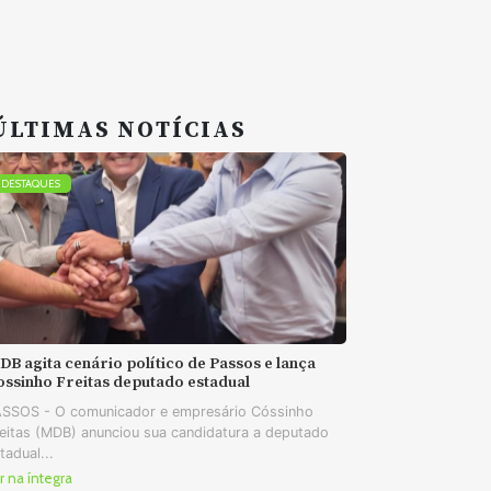
ÚLTIMAS NOTÍCIAS
DESTAQUES
B agita cenário político de Passos e lança
ossinho Freitas deputado estadual
SSOS - O comunicador e empresário Cóssinho
eitas (MDB) anunciou sua candidatura a deputado
tadual...
r na íntegra