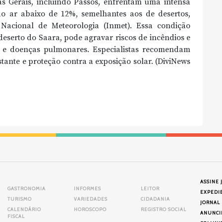
as Gerais, incluindo Passos, enfrentam uma intensa
o ar abaixo de 12%, semelhantes aos de desertos,
 Nacional de Meteorologia (Inmet). Essa condição
deserto do Saara, pode agravar riscos de incêndios e
 e doenças pulmonares. Especialistas recomendam
tante e proteção contra a exposição solar. (DiviNews
ASSINE 
GASTRONOMIA
INFORMES
LEITOR
EXPEDI
TURISMO
VARIEDADES
CIDADANIA
JORNAL
CALENDÁRIO
HOROSCOPO
REGISTRO SOCIAL
ANUNCI
FISCAL