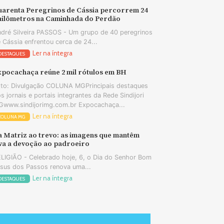
uarenta Peregrinos de Cássia percorrem 24
uilômetros na Caminhada do Perdão
dré Silveira PASSOS - Um grupo de 40 peregrinos
 Cássia enfrentou cerca de 24...
Ler na íntegra
DESTAQUES
xpocachaça reúne 2 mil rótulos em BH
to: Divulgação COLUNA MGPrincipais destaques
s jornais e portais integrantes da Rede Sindijori
www.sindijorimg.com.br Expocachaça...
Ler na íntegra
COLUNA MG
a Matriz ao trevo: as imagens que mantêm
iva a devoção ao padroeiro
LIGIÃO - Celebrado hoje, 6, o Dia do Senhor Bom
sus dos Passos renova uma...
Ler na íntegra
DESTAQUES