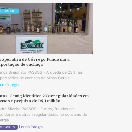
DESTAQUES
ooperativa de Córrego Fundo mira
xportação de cachaça
anca Simionato PASSOS - A queda de 23% nas
portações de cachaça de Minas Gerais...
r na íntegra
tos: Cemig identifica 233 irregularidades em
ssos e prejuízo de R$ 1 milhão
dré Silveira PASSOS - Furtos, fraudes em
didores e outras irregularidades no consumo de
ergia...
Ler na íntegra
DESTAQUES