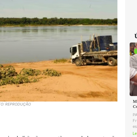
MD
TO: REPRODUÇÃO
C
PA
Fr
es
Le