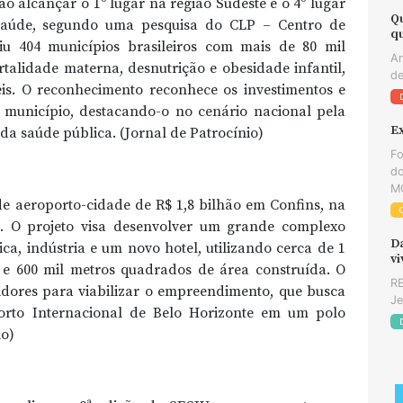
ao alcançar o 1º lugar na região Sudeste e o 4º lugar
Q
saúde, segundo uma pesquisa do CLP – Centro de
q
uiu 404 municípios brasileiros com mais de 80 mil
An
talidade materna, desnutrição e obesidade infantil,
de
veis. O reconhecimento reconhece os investimentos e
 município, destacando-o no cenário nacional pela
E
 da saúde pública. (Jornal de Patrocínio)
Fo
do
MG
de aeroporto-cidade de R$ 1,8 bilhão em Confins, na
e. O projeto visa desenvolver um grande complexo
D
ica, indústria e um novo hotel, utilizando cerca de 1
v
e 600 mil metros quadrados de área construída. O
RE
idores para viabilizar o empreendimento, que busca
Je
orto Internacional de Belo Horizonte em um polo
io)