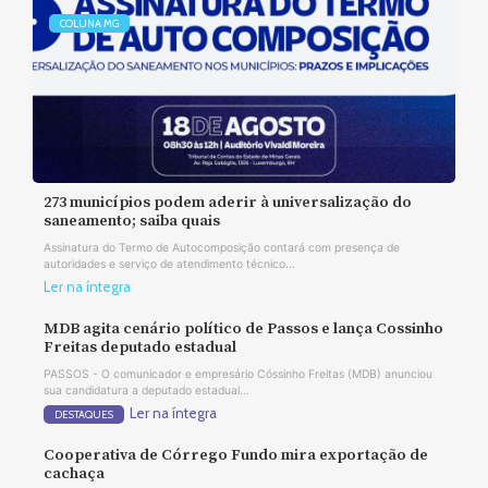
COLUNA MG
273 municípios podem aderir à universalização do
saneamento; saiba quais
Assinatura do Termo de Autocomposição contará com presença de
autoridades e serviço de atendimento técnico...
Ler na íntegra
MDB agita cenário político de Passos e lança Cossinho
Freitas deputado estadual
PASSOS - O comunicador e empresário Cóssinho Freitas (MDB) anunciou
sua candidatura a deputado estadual...
Ler na íntegra
DESTAQUES
Cooperativa de Córrego Fundo mira exportação de
cachaça