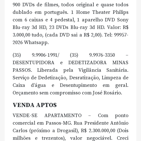
900 DVDs de filmes, todos original e quase todos
dublado em português. 1 Home Theater Philips
com 6 caixas e 4 pedestal, 1 aparelho DVD Sony
Blu-ray 3d HD, 23 DVDs Blu-ray 3d HD. Valor: R$
3.000,00 tudo, (cada DVD sai a R$ 2,00). Tel: 99957-
2026 Whatsapp.
(35) 9.9906-1991/ (35) 9.9976-3350 –
DESENTUPIDORA e DEDETIZADORA MINAS
PASSOS. Liberada pela Vigilância Sanitária.
Serviço de Dedetização, Desratização, Limpeza de
Caixa d’água e Desentupimento em geral.
Orçamento sem compromisso com José Rosário.
VENDA APTOS
VENDE-SE APARTAMENTO – Com ponto
comercial em Passos-MG. Rua Presidente Antônio
Carlos (próximo a Drogasil), R$ 2.300.000,00 (Dois
milhões e trezentos), valor negociável. Creci