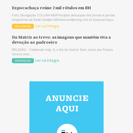
Expocachaça reúne 2 mil rótulos em BH
Foto: Divulgação COLUNA MGPrincipais destaques dos jornais e portais
integrantes da Rede Sindijori MGwww.sindijorimg.com.br Expocachaça...
Ler na íntegra
COLUNA MG
Da Matriz ao trevo: as imagens que mantêm viva a
devoção ao padroeiro
RELIGIÃO - Celebrado hoje, 6, o Dia do Senhor Bom Jesus dos Passos
renova uma...
Ler na íntegra
DESTAQUES