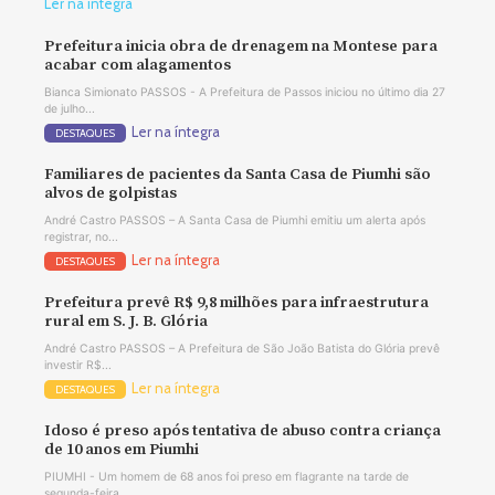
Ler na íntegra
Prefeitura inicia obra de drenagem na Montese para
acabar com alagamentos
Bianca Simionato PASSOS - A Prefeitura de Passos iniciou no último dia 27
de julho...
Ler na íntegra
DESTAQUES
Familiares de pacientes da Santa Casa de Piumhi são
alvos de golpistas
André Castro PASSOS – A Santa Casa de Piumhi emitiu um alerta após
registrar, no...
Ler na íntegra
DESTAQUES
Prefeitura prevê R$ 9,8 milhões para infraestrutura
rural em S. J. B. Glória
André Castro PASSOS – A Prefeitura de São João Batista do Glória prevê
investir R$...
Ler na íntegra
DESTAQUES
Idoso é preso após tentativa de abuso contra criança
de 10 anos em Piumhi
PIUMHI - Um homem de 68 anos foi preso em flagrante na tarde de
segunda-feira,...