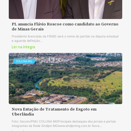
PL anuncia Flávio Roscoe como candidato ao Governo
de Minas Gerais
Presidente licenciado da FIEMG será o nome do partido na disputa estadual
e aguarda definição...
Ler na íntegra
COLUNA MG
Nova Estação de Tratamento de Esgoto em
Uberlândia
Foto: Secom/PMU COLUNA MGPrincipais destaques dos jornais e portais
integrantes da Rede Sindijori MGwww.sindijorimg.com.br Nova...