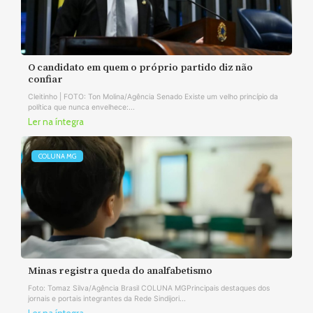
O candidato em quem o próprio partido diz não
confiar
Cleitinho | FOTO: Ton Molina/Agência Senado Existe um velho princípio da
política que nunca envelhece:...
Ler na íntegra
COLUNA MG
Minas registra queda do analfabetismo
Foto: Tomaz Silva/Agência Brasil COLUNA MGPrincipais destaques dos
jornais e portais integrantes da Rede Sindijori...