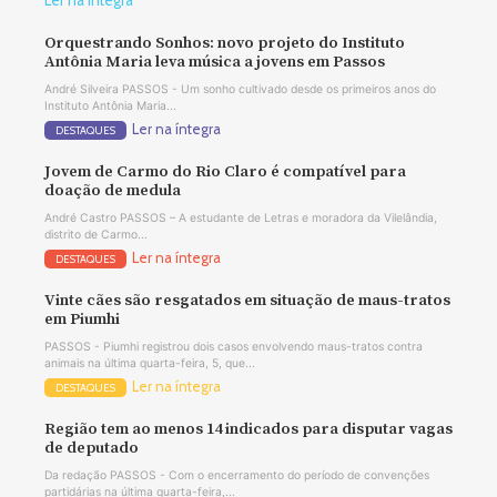
Ler na íntegra
Orquestrando Sonhos: novo projeto do Instituto
Antônia Maria leva música a jovens em Passos
André Silveira PASSOS - Um sonho cultivado desde os primeiros anos do
Instituto Antônia Maria...
Ler na íntegra
DESTAQUES
Jovem de Carmo do Rio Claro é compatível para
doação de medula
André Castro PASSOS – A estudante de Letras e moradora da Vilelândia,
distrito de Carmo...
Ler na íntegra
DESTAQUES
Vinte cães são resgatados em situação de maus-tratos
em Piumhi
PASSOS - Piumhi registrou dois casos envolvendo maus-tratos contra
animais na última quarta-feira, 5, que...
Ler na íntegra
DESTAQUES
Região tem ao menos 14 indicados para disputar vagas
de deputado
Da redação PASSOS - Com o encerramento do período de convenções
partidárias na última quarta-feira,...