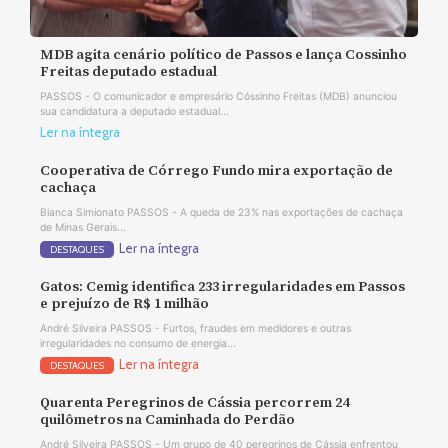
MDB agita cenário político de Passos e lança Cossinho
Freitas deputado estadual
PASSOS - O comunicador e empresário Cóssinho Freitas (MDB) anunciou
sua candidatura a deputado estadual...
Ler na íntegra
Cooperativa de Córrego Fundo mira exportação de
cachaça
Bianca Simionato PASSOS - A queda de 23% nas exportações de cachaça
de Minas Gerais...
Ler na íntegra
DESTAQUES
Gatos: Cemig identifica 233 irregularidades em Passos
e prejuízo de R$ 1 milhão
André Silveira PASSOS - Furtos, fraudes em medidores e outras
irregularidades no consumo de energia...
Ler na íntegra
DESTAQUES
Quarenta Peregrinos de Cássia percorrem 24
quilômetros na Caminhada do Perdão
André Silveira PASSOS - Um grupo de 40 peregrinos de Cássia enfrentou