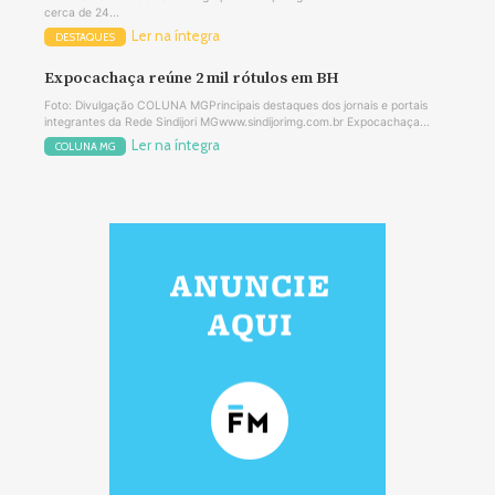
cerca de 24...
Ler na íntegra
DESTAQUES
Expocachaça reúne 2 mil rótulos em BH
Foto: Divulgação COLUNA MGPrincipais destaques dos jornais e portais
integrantes da Rede Sindijori MGwww.sindijorimg.com.br Expocachaça...
Ler na íntegra
COLUNA MG