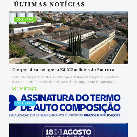
ÚLTIMAS NOTÍCIAS
COLUNA MG
Cooperativa recupera R$ 622 milhões do Funrural
Foto: Divulgação COLUNA MGPrincipais destaques dos jornais e portais
integrantes da Rede Sindijori MGwww.sindijorimg.com.br Cooperativa...
Ler na íntegra
COLUNA MG