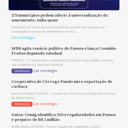
273 municípios podem aderir à universalização do
saneamento; saiba quais
Assinatura do Termo de Autocomposição contará com presença de
autoridades e serviço de atendimento técnico...
Ler na íntegra
MDB agita cenário político de Passos e lança Cossinho
Freitas deputado estadual
PASSOS - O comunicador e empresário Cóssinho Freitas (MDB) anunciou
sua candidatura a deputado estadual...
Ler na íntegra
DESTAQUES
Cooperativa de Córrego Fundo mira exportação de
cachaça
Bianca Simionato PASSOS - A queda de 23% nas exportações de cachaça
de Minas Gerais...
Ler na íntegra
DESTAQUES
Gatos: Cemig identifica 233 irregularidades em Passos
e prejuízo de R$ 1 milhão
André Silveira PASSOS - Furtos, fraudes em medidores e outras