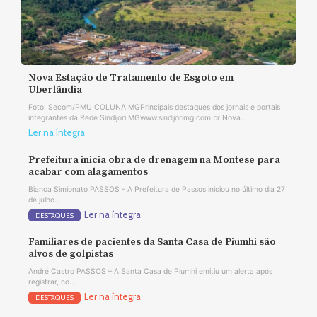
Nova Estação de Tratamento de Esgoto em
Uberlândia
Foto: Secom/PMU COLUNA MGPrincipais destaques dos jornais e portais
integrantes da Rede Sindijori MGwww.sindijorimg.com.br Nova...
Ler na íntegra
Prefeitura inicia obra de drenagem na Montese para
acabar com alagamentos
Bianca Simionato PASSOS - A Prefeitura de Passos iniciou no último dia 27
de julho...
Ler na íntegra
DESTAQUES
Familiares de pacientes da Santa Casa de Piumhi são
alvos de golpistas
André Castro PASSOS – A Santa Casa de Piumhi emitiu um alerta após
registrar, no...
Ler na íntegra
DESTAQUES