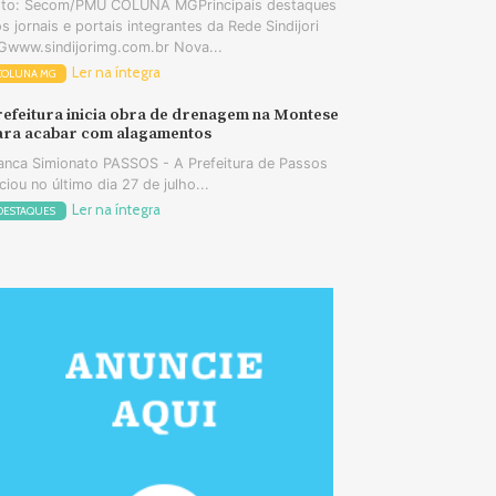
oto: Secom/PMU COLUNA MGPrincipais destaques
s jornais e portais integrantes da Rede Sindijori
www.sindijorimg.com.br Nova...
Ler na íntegra
COLUNA MG
refeitura inicia obra de drenagem na Montese
ara acabar com alagamentos
anca Simionato PASSOS - A Prefeitura de Passos
iciou no último dia 27 de julho...
Ler na íntegra
DESTAQUES