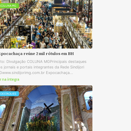
COLUNA MG
xpocachaça reúne 2 mil rótulos em BH
to: Divulgação COLUNA MGPrincipais destaques
s jornais e portais integrantes da Rede Sindijori
www.sindijorimg.com.br Expocachaça...
r na íntegra
DESTAQUES