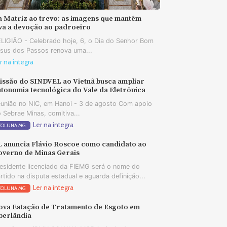
a Matriz ao trevo: as imagens que mantêm
iva a devoção ao padroeiro
LIGIÃO - Celebrado hoje, 6, o Dia do Senhor Bom
sus dos Passos renova uma...
r na íntegra
issão do SINDVEL ao Vietnã busca ampliar
tonomia tecnológica do Vale da Eletrônica
união no NIC, em Hanoi - 3 de agosto Com apoio
 Sebrae Minas, comitiva...
Ler na íntegra
COLUNA MG
L anuncia Flávio Roscoe como candidato ao
overno de Minas Gerais
esidente licenciado da FIEMG será o nome do
rtido na disputa estadual e aguarda definição...
Ler na íntegra
COLUNA MG
ova Estação de Tratamento de Esgoto em
berlândia