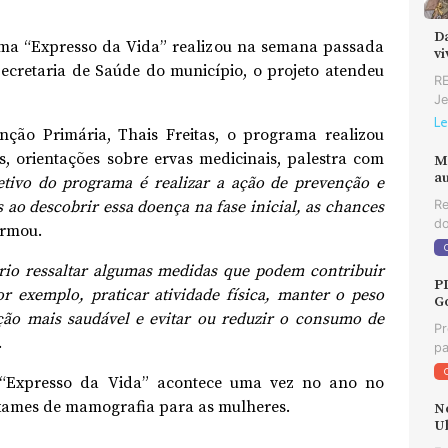
D
a “Expresso da Vida” realizou na semana passada
v
ecretaria de Saúde do município, o projeto atendeu
RE
Je
Le
ão Primária, Thais Freitas, o programa realizou
 orientações sobre ervas medicinais, palestra com
M
au
etivo do programa é realizar a ação de prevenção e
ao descobrir essa doença na fase inicial, as chances
Re
do
irmou.
rio ressaltar algumas medidas que podem contribuir
P
r exemplo, praticar atividade física, manter o peso
G
ão mais saudável e evitar ou reduzir o consumo de
Pr
.
pa
“Expresso da Vida” acontece uma vez no ano no
xames de mamografia para as mulheres.
N
U