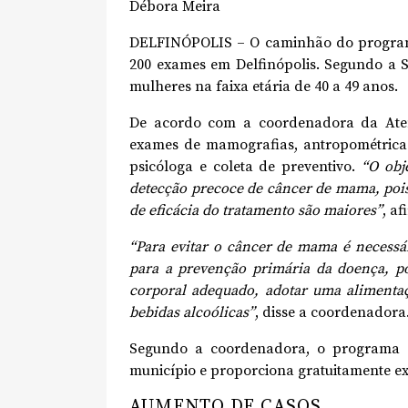
Débora Meira
DELFINÓPOLIS – O caminhão do program
200 exames em Delfinópolis. Segundo a S
mulheres na faixa etária de 40 a 49 anos.
De acordo com a coordenadora da Atenç
exames de mamografias, antropométricas,
psicóloga e coleta de preventivo.
“O obj
detecção precoce de câncer de mama, pois 
de eficácia do tratamento são maiores”
, af
“Para evitar o câncer de mama é necessá
para a prevenção primária da doença, po
corporal adequado, adotar uma alimentaç
bebidas alcoólicas”
, disse a coordenadora
Segundo a coordenadora, o programa 
município e proporciona gratuitamente e
AUMENTO DE CASOS