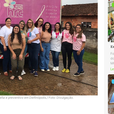
E
Fo
do
MG
Le
a e preventivo em Delfinópolis./ Foto: Divulgação.