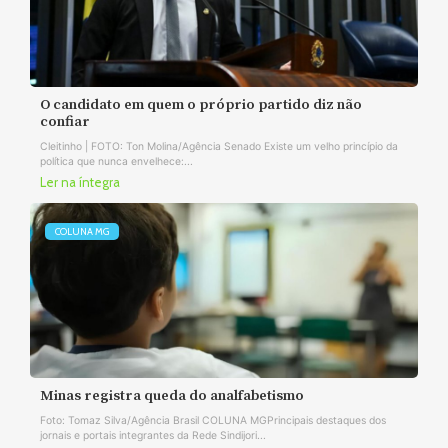
O candidato em quem o próprio partido diz não
confiar
Cleitinho | FOTO: Ton Molina/Agência Senado Existe um velho princípio da
política que nunca envelhece:...
Ler na íntegra
COLUNA MG
Minas registra queda do analfabetismo
Foto: Tomaz Silva/Agência Brasil COLUNA MGPrincipais destaques dos
jornais e portais integrantes da Rede Sindijori...