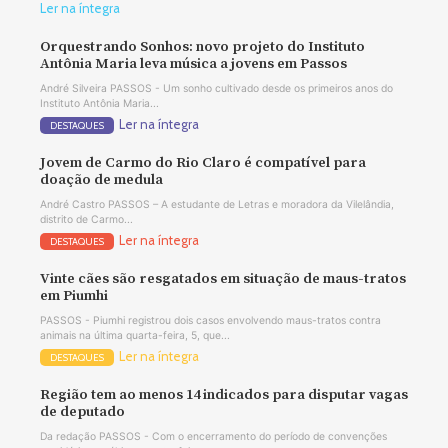
Ler na íntegra
Orquestrando Sonhos: novo projeto do Instituto
Antônia Maria leva música a jovens em Passos
André Silveira PASSOS - Um sonho cultivado desde os primeiros anos do
Instituto Antônia Maria...
Ler na íntegra
DESTAQUES
Jovem de Carmo do Rio Claro é compatível para
doação de medula
André Castro PASSOS – A estudante de Letras e moradora da Vilelândia,
distrito de Carmo...
Ler na íntegra
DESTAQUES
Vinte cães são resgatados em situação de maus-tratos
em Piumhi
PASSOS - Piumhi registrou dois casos envolvendo maus-tratos contra
animais na última quarta-feira, 5, que...
Ler na íntegra
DESTAQUES
Região tem ao menos 14 indicados para disputar vagas
de deputado
Da redação PASSOS - Com o encerramento do período de convenções