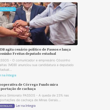
DESTAQUES
B agita cenário político de Passos e lança
ossinho Freitas deputado estadual
SSOS - O comunicador e empresário Cóssinho
eitas (MDB) anunciou sua candidatura a deputado
tadual...
r na íntegra
ooperativa de Córrego Fundo mira
xportação de cachaça
anca Simionato PASSOS - A queda de 23% nas
portações de cachaça de Minas Gerais...
Ler na íntegra
DESTAQUES