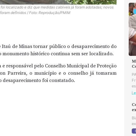
foi localizado e diz que medidas cabíveis já foram adotadas; novos
foram definidos / Foto: Reprodução/PMIM
e Itaú de Minas tornar público o desaparecimento do
o monumento histórico continua sem ser localizado.
MD
a e responsável pelo Conselho Municipal de Proteção
C
son Parreira, o município e o conselho já tomaram
PA
 o desaparecimento foi constatado.
Fr
es
Le
C
e
Bi
ex