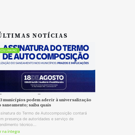
ÚLTIMAS NOTÍCIAS
COLUNA MG
73 municípios podem aderir à universalização
o saneamento; saiba quais
sinatura do Termo de Autocomposição contará
m presença de autoridades e serviço de
endimento técnico...
r na íntegra