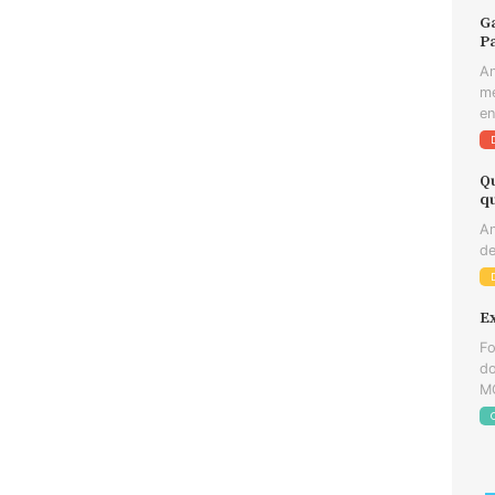
Ga
Pa
An
me
en
Q
q
An
de
E
Fo
do
MG