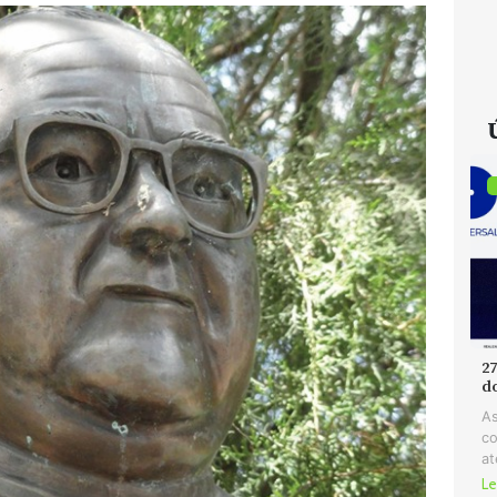
2
d
As
co
at
Le