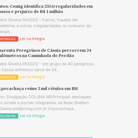
tos: Cemig identifica 233 irregularidades em
ssos e prejuízo de R$ 1 milhão
dré Silveira PASSOS - Furtos, fraudes em
didores e outras irregularidades no consumo de
ergia...
Ler na íntegra
DESTAQUES
uarenta Peregrinos de Cássia percorrem 24
uilômetros na Caminhada do Perdão
dré Silveira PASSOS - Um grupo de 40 peregrinos
 Cássia enfrentou cerca de 24...
Ler na íntegra
DESTAQUES
xpocachaça reúne 2 mil rótulos em BH
to: Divulgação COLUNA MGPrincipais destaques
s jornais e portais integrantes da Rede Sindijori
www.sindijorimg.com.br Expocachaça...
Ler na íntegra
COLUNA MG