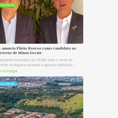
COLUNA MG
L anuncia Flávio Roscoe como candidato ao
overno de Minas Gerais
esidente licenciado da FIEMG será o nome do
rtido na disputa estadual e aguarda definição...
r na íntegra
COLUNA MG