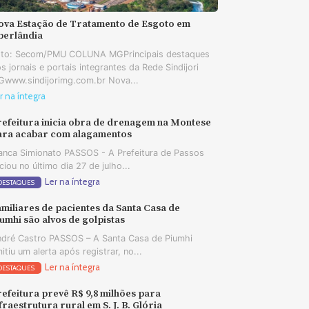
ova Estação de Tratamento de Esgoto em
berlândia
oto: Secom/PMU COLUNA MGPrincipais destaques
s jornais e portais integrantes da Rede Sindijori
www.sindijorimg.com.br Nova...
r na íntegra
refeitura inicia obra de drenagem na Montese
ara acabar com alagamentos
anca Simionato PASSOS - A Prefeitura de Passos
iciou no último dia 27 de julho...
Ler na íntegra
DESTAQUES
miliares de pacientes da Santa Casa de
umhi são alvos de golpistas
dré Castro PASSOS – A Santa Casa de Piumhi
itiu um alerta após registrar, no...
Ler na íntegra
DESTAQUES
efeitura prevê R$ 9,8 milhões para
fraestrutura rural em S. J. B. Glória