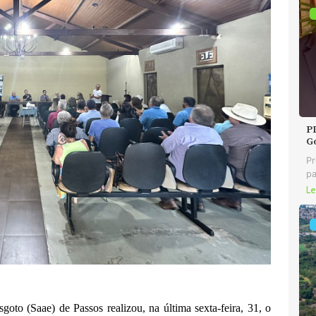
P
G
Pr
pa
Le
 (Saae) de Passos realizou, na última sexta-feira, 31, o