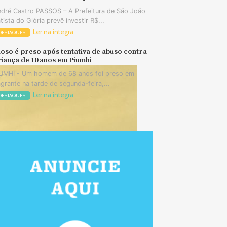
dré Castro PASSOS – A Prefeitura de São João
tista do Glória prevê investir R$...
Ler na íntegra
DESTAQUES
oso é preso após tentativa de abuso contra
iança de 10 anos em Piumhi
UMHI - Um homem de 68 anos foi preso em
agrante na tarde de segunda-feira,...
Ler na íntegra
DESTAQUES