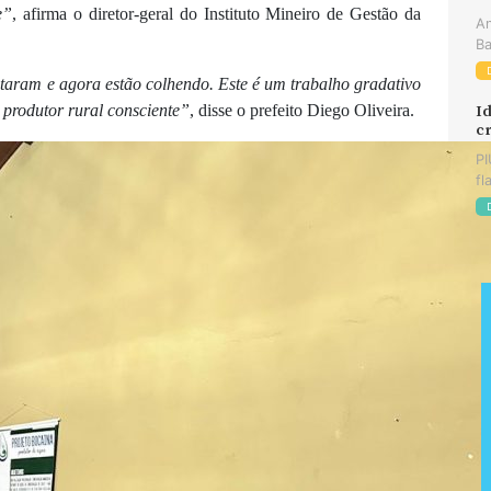
e”
, afirma o diretor-geral do Instituto Mineiro de Gestão da
An
Ba
taram e agora estão colhendo. Este é um trabalho gradativo
 produtor rural consciente”
, disse o prefeito Diego Oliveira.
Id
cr
PI
fl