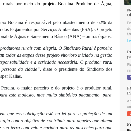
 rurais por meio do projeto Bocaina Produtor de Água,
N
U
rão Bocaina é responsável pelo abastecimento de 62% da
F
do
ela dos Pagamentos por Serviços Ambientais (PSA). O projeto
MG
ional de Águas e Saneamento Básico (ANA) e outros órgãos.
Le
rodutores rurais com alegria. O Sindicato Rural é parceiro
P
m todas as etapas desse projeto vitorioso iniciado na gestão
p
sponsabilidade e a seriedade necessária. O produtor rural
Bi
 pessoas da cidade”
, disse o presidente do Sindicato dos
in
sper Kallas.
ereira, o maior parceiro é do projeto é o produtor rural.
Fa
Pi
para este modesto, mas muito simbólico pagamento, para
An
em
cem que essa obrigação está na lei para a proteção de um
 surgiu com o objetivo de contribuir para aqueles que abrem
Pr
 sua terra com zelo e carinho para as nascentes para que
in