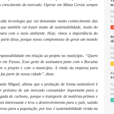
Vi
 o crescimento do mercado. Operar em Minas Gerais sempre
m
PA
ma
 alta tecnologia que vai demandar muito conhecimento das
5,
que também vai trazer muito de sustentabilidade, muito do
 para com o meio ambiente. Hoje, vimos a importância do
R
er parte disso, porque nosso compromisso de gerar um mundo
d
Da
pe
sponsabilidade em relação ao projeto no município.
“Quero
fe
n em Passos. Esse gesto de assinatura junto com o Bocaina
m o projeto e com o município. A vinda da empresa para
C
 faz parte de nossa cidade”
, disse.
F
aulo Miguel, afirma que a produção de forma sustentável é
Fo
do
ar próximo de um mercado consumidor importante para a
MG
gada de carbono, porque o transporte de matérias-primas e
is interessante e leva o desenvolvimento para o país, saindo
sso para a população, por isso é sustentabilidade vivida na