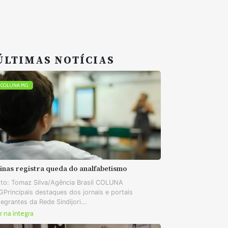
ÚLTIMAS NOTÍCIAS
COLUNA MG
inas registra queda do analfabetismo
to: Tomaz Silva/Agência Brasil COLUNA
Principais destaques dos jornais e portais
tegrantes da Rede Sindijori...
r na íntegra