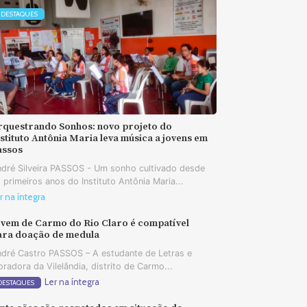
DESTAQUES
rquestrando Sonhos: novo projeto do
stituto Antônia Maria leva música a jovens em
assos
dré Silveira PASSOS - Um sonho cultivado desde
 primeiros anos do Instituto Antônia Maria...
r na íntegra
ovem de Carmo do Rio Claro é compatível
ara doação de medula
dré Castro PASSOS – A estudante de Letras e
radora da Vilelândia, distrito de Carmo...
Ler na íntegra
DESTAQUES