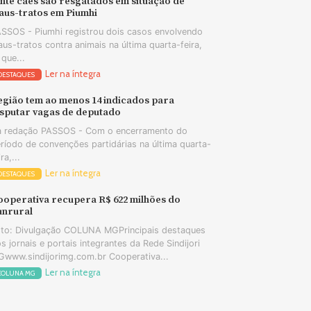
nte cães são resgatados em situação de
aus-tratos em Piumhi
SSOS - Piumhi registrou dois casos envolvendo
us-tratos contra animais na última quarta-feira,
 que...
Ler na íntegra
DESTAQUES
egião tem ao menos 14 indicados para
isputar vagas de deputado
 redação PASSOS - Com o encerramento do
ríodo de convenções partidárias na última quarta-
ira,...
Ler na íntegra
DESTAQUES
ooperativa recupera R$ 622 milhões do
unrural
to: Divulgação COLUNA MGPrincipais destaques
s jornais e portais integrantes da Rede Sindijori
www.sindijorimg.com.br Cooperativa...
Ler na íntegra
COLUNA MG