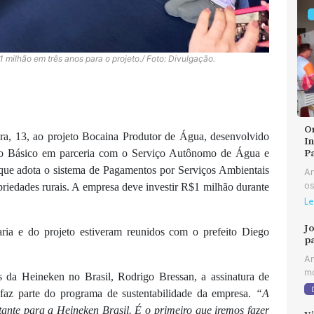
milhão em três anos para o projeto./ Foto: Divulgação.
O
ra, 13, ao projeto Bocaina Produtor de Água, desenvolvido
In
o Básico em parceria com o Serviço Autônomo de Água e
P
e que adota o sistema de Pagamentos por Serviços Ambientais
An
os
priedades rurais. A empresa deve investir R$1 milhão durante
Le
J
ria e do projeto estiveram reunidos com o prefeito Diego
p
An
mo
 da Heineken no Brasil, Rodrigo Bressan, a assinatura de
faz parte do programa de sustentabilidade da empresa.
“A
ante para a Heineken Brasil. É o primeiro que iremos fazer