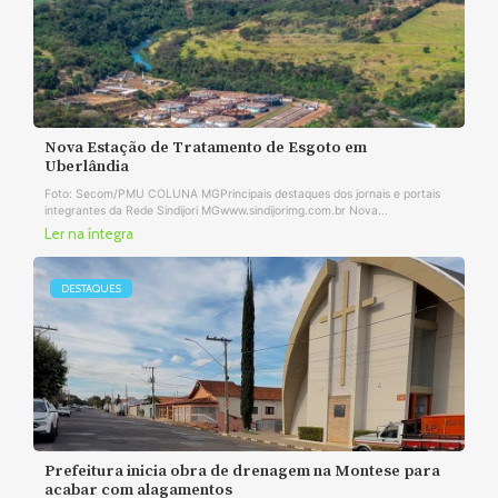
Nova Estação de Tratamento de Esgoto em
Uberlândia
Foto: Secom/PMU COLUNA MGPrincipais destaques dos jornais e portais
integrantes da Rede Sindijori MGwww.sindijorimg.com.br Nova...
Ler na íntegra
DESTAQUES
Prefeitura inicia obra de drenagem na Montese para
acabar com alagamentos