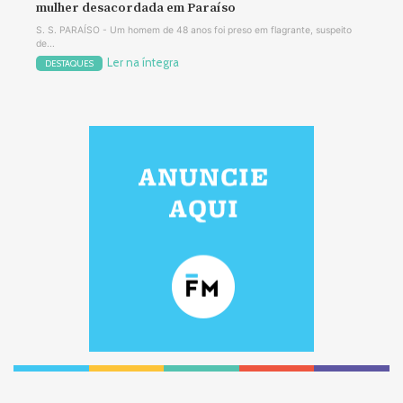
mulher desacordada em Paraíso
S. S. PARAÍSO - Um homem de 48 anos foi preso em flagrante, suspeito
de...
Ler na íntegra
DESTAQUES