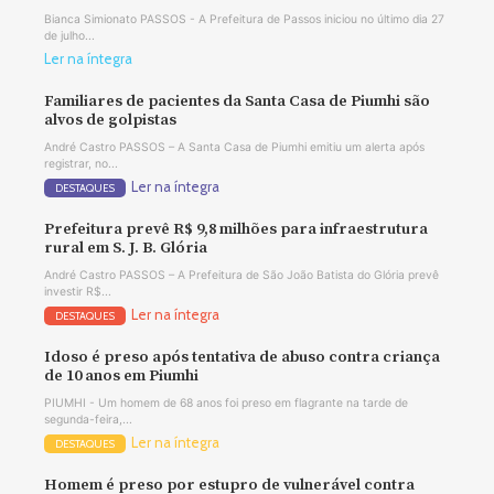
Bianca Simionato PASSOS - A Prefeitura de Passos iniciou no último dia 27
de julho...
Ler na íntegra
Familiares de pacientes da Santa Casa de Piumhi são
alvos de golpistas
André Castro PASSOS – A Santa Casa de Piumhi emitiu um alerta após
registrar, no...
Ler na íntegra
DESTAQUES
Prefeitura prevê R$ 9,8 milhões para infraestrutura
rural em S. J. B. Glória
André Castro PASSOS – A Prefeitura de São João Batista do Glória prevê
investir R$...
Ler na íntegra
DESTAQUES
Idoso é preso após tentativa de abuso contra criança
de 10 anos em Piumhi
PIUMHI - Um homem de 68 anos foi preso em flagrante na tarde de
segunda-feira,...
Ler na íntegra
DESTAQUES
Homem é preso por estupro de vulnerável contra