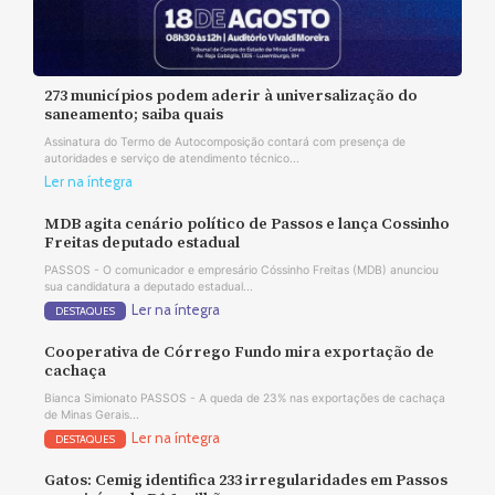
273 municípios podem aderir à universalização do
saneamento; saiba quais
Assinatura do Termo de Autocomposição contará com presença de
autoridades e serviço de atendimento técnico...
Ler na íntegra
MDB agita cenário político de Passos e lança Cossinho
Freitas deputado estadual
PASSOS - O comunicador e empresário Cóssinho Freitas (MDB) anunciou
sua candidatura a deputado estadual...
Ler na íntegra
DESTAQUES
Cooperativa de Córrego Fundo mira exportação de
cachaça
Bianca Simionato PASSOS - A queda de 23% nas exportações de cachaça
de Minas Gerais...
Ler na íntegra
DESTAQUES
Gatos: Cemig identifica 233 irregularidades em Passos