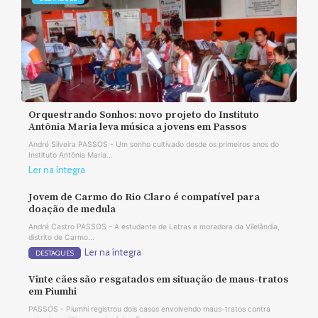
Orquestrando Sonhos: novo projeto do Instituto
Antônia Maria leva música a jovens em Passos
André Silveira PASSOS - Um sonho cultivado desde os primeiros anos do
Instituto Antônia Maria...
Ler na íntegra
Jovem de Carmo do Rio Claro é compatível para
doação de medula
André Castro PASSOS – A estudante de Letras e moradora da Vilelândia,
distrito de Carmo...
Ler na íntegra
DESTAQUES
Vinte cães são resgatados em situação de maus-tratos
em Piumhi
PASSOS - Piumhi registrou dois casos envolvendo maus-tratos contra