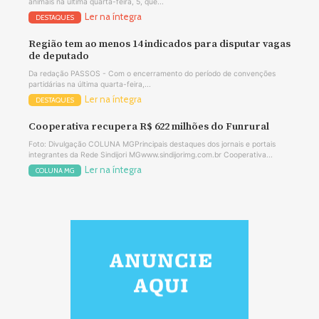
animais na última quarta-feira, 5, que...
Ler na íntegra
DESTAQUES
Região tem ao menos 14 indicados para disputar vagas
de deputado
Da redação PASSOS - Com o encerramento do período de convenções
partidárias na última quarta-feira,...
Ler na íntegra
DESTAQUES
Cooperativa recupera R$ 622 milhões do Funrural
Foto: Divulgação COLUNA MGPrincipais destaques dos jornais e portais
integrantes da Rede Sindijori MGwww.sindijorimg.com.br Cooperativa...
Ler na íntegra
COLUNA MG