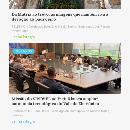
Da Matriz ao trevo: as imagens que mantêm viva a
devoção ao padroeiro
RELIGIÃO - Celebrado hoje, 6, o Dia do Senhor Bom Jesus dos Passos
renova uma...
Ler na íntegra
COLUNA MG
Missão do SINDVEL ao Vietnã busca ampliar
autonomia tecnológica do Vale da Eletrônica
Reunião no NIC, em Hanoi - 3 de agosto Com apoio do Sebrae Minas,
comitiva...
Ler na íntegra