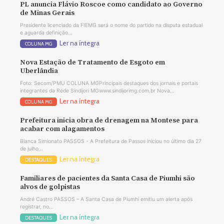
PL anuncia Flávio Roscoe como candidato ao Governo
de Minas Gerais
Presidente licenciado da FIEMG será o nome do partido na disputa estadual
e aguarda definição...
Ler na íntegra
COLUNA MG
Nova Estação de Tratamento de Esgoto em
Uberlândia
Foto: Secom/PMU COLUNA MGPrincipais destaques dos jornais e portais
integrantes da Rede Sindijori MGwww.sindijorimg.com.br Nova...
Ler na íntegra
COLUNA MG
Prefeitura inicia obra de drenagem na Montese para
acabar com alagamentos
Bianca Simionato PASSOS - A Prefeitura de Passos iniciou no último dia 27
de julho...
Ler na íntegra
DESTAQUES
Familiares de pacientes da Santa Casa de Piumhi são
alvos de golpistas
André Castro PASSOS – A Santa Casa de Piumhi emitiu um alerta após
registrar, no...
Ler na íntegra
DESTAQUES