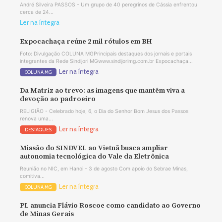
André Silveira PASSOS - Um grupo de 40 peregrinos de Cássia enfrentou
cerca de 24...
Ler na íntegra
Expocachaça reúne 2 mil rótulos em BH
Foto: Divulgação COLUNA MGPrincipais destaques dos jornais e portais
integrantes da Rede Sindijori MGwww.sindijorimg.com.br Expocachaça...
Ler na íntegra
COLUNA MG
Da Matriz ao trevo: as imagens que mantêm viva a
devoção ao padroeiro
RELIGIÃO - Celebrado hoje, 6, o Dia do Senhor Bom Jesus dos Passos
renova uma...
Ler na íntegra
DESTAQUES
Missão do SINDVEL ao Vietnã busca ampliar
autonomia tecnológica do Vale da Eletrônica
Reunião no NIC, em Hanoi - 3 de agosto Com apoio do Sebrae Minas,
comitiva...
Ler na íntegra
COLUNA MG
PL anuncia Flávio Roscoe como candidato ao Governo
de Minas Gerais