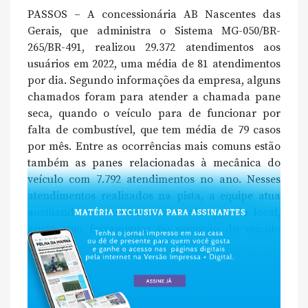
PASSOS – A concessionária AB Nascentes das
Gerais, que administra o Sistema MG-050/BR-
265/BR-491, realizou 29.372 atendimentos aos
usuários em 2022, uma média de 81 atendimentos
por dia. Segundo informações da empresa, alguns
chamados foram para atender a chamada pane
seca, quando o veículo para de funcionar por
falta de combustível, que tem média de 79 casos
por mês. Entre as ocorrências mais comuns estão
também as panes relacionadas à mecânica do
veículo com 7.792 atendimentos no ano. Nesses
atendimentos realizados na pista, a equipe atua
auxiliando os usuários com sinalização do local,
apoio com ferramentas ou remoção do veículo
para […]