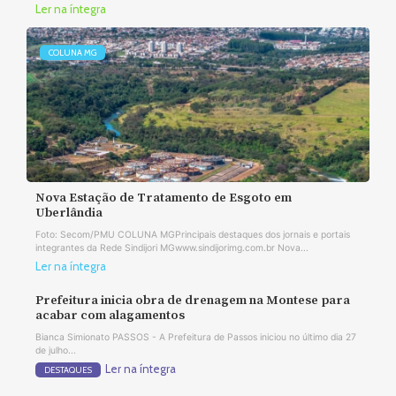
Ler na íntegra
COLUNA MG
Nova Estação de Tratamento de Esgoto em
Uberlândia
Foto: Secom/PMU COLUNA MGPrincipais destaques dos jornais e portais
integrantes da Rede Sindijori MGwww.sindijorimg.com.br Nova...
Ler na íntegra
Prefeitura inicia obra de drenagem na Montese para
acabar com alagamentos
Bianca Simionato PASSOS - A Prefeitura de Passos iniciou no último dia 27
de julho...
Ler na íntegra
DESTAQUES