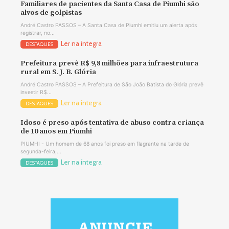
Familiares de pacientes da Santa Casa de Piumhi são
alvos de golpistas
André Castro PASSOS – A Santa Casa de Piumhi emitiu um alerta após
registrar, no...
Ler na íntegra
DESTAQUES
Prefeitura prevê R$ 9,8 milhões para infraestrutura
rural em S. J. B. Glória
André Castro PASSOS – A Prefeitura de São João Batista do Glória prevê
investir R$...
Ler na íntegra
DESTAQUES
Idoso é preso após tentativa de abuso contra criança
de 10 anos em Piumhi
PIUMHI - Um homem de 68 anos foi preso em flagrante na tarde de
segunda-feira,...
Ler na íntegra
DESTAQUES