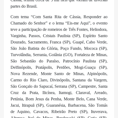
partes do Brasil.
Com tema “Com Santa Rita de Cássia, Responder ao
Chamado do Senhor” e o lema “Eis-me Aqui”, o evento
teve a participação de romeiros de Três Fontes, Heliodora,
Varginha, Passos, Cristais Paulista (SP), Espírito Santo
Dourado, Sacramento, Franca (SP), Guapé, Cabo Verde,
São João Batista do Glória, Poço Fundo, Mococa (SP),
Turvolândia, Serrania, Goiânia (GO), Fortaleza de Minas,
São Sebastião do Paraíso, Patrocínio Paulista (SP),
Delfinópolis, Pratápolis, Perdões, Mogi-Guaçu (SP),
Nova Rezende, Monte Santo de Minas, Alpinópolis,
Carmo do Rio Claro, Divinópolis, Santana da Vargem,
São Gonçalo do Sapucaí, Serrana (SP), Campestre, Santa
Cruz da Prata, Ilicínea, Itamogi, Claraval, Areado,
Petúnia, Bom Jesus da Penha, Monte Belo, Cana Verde,
Jacui, Itirapuã (SP), Guaranésia, Barbacena, São Tomás
de Aquino, Cavacos, Ribeirão Preto (SP), Ituverava,
Alterosa, Itaú de Minas, Brodowski (SP), Cotia (SP),