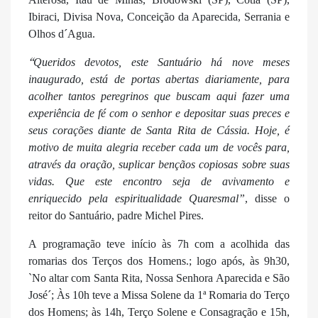
Ibiraci, Divisa Nova, Conceição da Aparecida, Serrania e
Olhos d´Agua.
“
Queridos devotos, este Santuário há nove meses
inaugurado, está de portas abertas diariamente, para
acolher tantos peregrinos que buscam aqui fazer uma
experiência de fé com o senhor e depositar suas preces e
seus corações diante de Santa Rita de Cássia. Hoje, é
motivo de muita alegria receber cada um de vocês para,
através da oração, suplicar bençãos copiosas sobre suas
vidas. Que este encontro seja de avivamento e
enriquecido pela espiritualidade Quaresmal”
, disse o
reitor do Santuário, padre Michel Pires.
A programação teve início às 7h com a acolhida das
romarias dos Terços dos Homens.; logo após, às 9h30,
`No altar com Santa Rita, Nossa Senhora Aparecida e São
José´; Às 10h teve a Missa Solene da 1ª Romaria do Terço
dos Homens; às 14h, Terço Solene e Consagração e 15h,