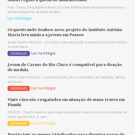
Minas registra queda do analfabetismo
Foto: Tomaz Silva/Agência Brasil COLUNA MGPrincipais destaques dos jornais e
portais integrantes da Rede Sindijori...
Ler na íntegra
Orquestrando Sonhos: novo projeto do Instituto Antônia
Maria leva música a jovens em Passos
André Silveira PASSOS - Um sonho cultivado desde os primeiros anos do Instituto
Antônia Maria...
Ler na íntegra
DESTAQUES
Jovem de Carmo do Rio Claro é compatível para doação
de medula
André Castro PASSOS – A estudante de Letras e moradora da Vilelândia, distrito
de Carmo...
Ler na íntegra
DESTAQUES
Vinte cães são resgatados em situação de maus-tratos em
Piumhi
PASSOS - Piumhi registrou dois casos envolvendo maus-tratos contra animais na
última quarta-feira, 5, que...
Ler na íntegra
DESTAQUES
Região tem ao menos 14 indicados para disputar vagas de