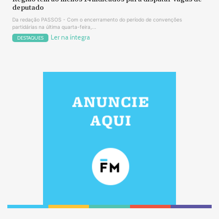
deputado
Da redação PASSOS - Com o encerramento do período de convenções
partidárias na última quarta-feira,...
Ler na íntegra
DESTAQUES