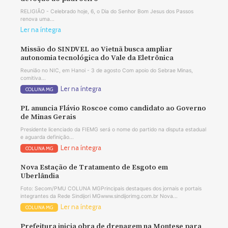
RELIGIÃO - Celebrado hoje, 6, o Dia do Senhor Bom Jesus dos Passos
renova uma...
Ler na íntegra
Missão do SINDVEL ao Vietnã busca ampliar
autonomia tecnológica do Vale da Eletrônica
Reunião no NIC, em Hanoi - 3 de agosto Com apoio do Sebrae Minas,
comitiva...
Ler na íntegra
COLUNA MG
PL anuncia Flávio Roscoe como candidato ao Governo
de Minas Gerais
Presidente licenciado da FIEMG será o nome do partido na disputa estadual
e aguarda definição...
Ler na íntegra
COLUNA MG
Nova Estação de Tratamento de Esgoto em
Uberlândia
Foto: Secom/PMU COLUNA MGPrincipais destaques dos jornais e portais
integrantes da Rede Sindijori MGwww.sindijorimg.com.br Nova...
Ler na íntegra
COLUNA MG
Prefeitura inicia obra de drenagem na Montese para