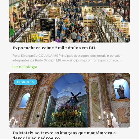
Expocachaça reúne 2 mil rótulos em BH
Foto: Divulgação COLUNA MGPrincipais destaques dos jornais e portais
integrantes da Rede Sindijori MGwww.sindijorimg.com.br Expocachaça...
Ler na íntegra
DESTAQUES
Da Matriz ao trevo: as imagens que mantêm viva a
devoção ao padroeiro