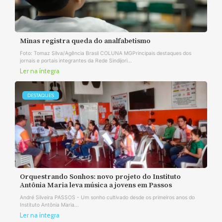
Minas registra queda do analfabetismo
Foto: Tomaz Silva/Agência Brasil COLUNA MGPrincipais destaques dos
jornais e portais integrantes da Rede Sindijori...
Ler na íntegra
DESTAQUES
Orquestrando Sonhos: novo projeto do Instituto
Antônia Maria leva música a jovens em Passos
André Silveira PASSOS - Um sonho cultivado desde os primeiros anos do
Instituto Antônia Maria...
Ler na íntegra