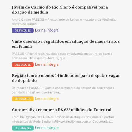
Jovem de Carmo do Rio Claro é compatível para
doação de medula
André Castro PASSOS – A estudante de Letras e moradora da Vilelândia,
distrito de Carmo...
Ler na íntegra
DESTAQUES
Vinte cães são resgatados em situação de maus-tratos
em Piumhi
PASSOS - Piumhi registrou dois casos envolvendo maus-tratos contra
animais na última quarta-feira, 5, que...
Ler na íntegra
DESTAQUES
Região tem ao menos 14 indicados para disputar vagas
de deputado
Da redação PASSOS - Com o encerramento do período de convenções
partidárias na última quarta-feira,...
Ler na íntegra
DESTAQUES
Cooperativa recupera R$ 622 milhões do Funrural
Foto: Divulgação COLUNA MGPrincipais destaques dos jornais e portais
integrantes da Rede Sindijori MGwww.sindijorimg.com.br Cooperativa...
Ler na íntegra
COLUNA MG