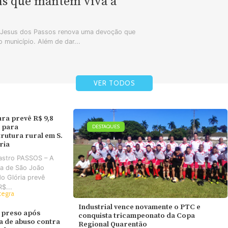
ns que mantêm viva a
m Jesus dos Passos renova uma devoção que
 município. Além de dar...
VER TODOS
ura prevê R$ 9,8
 para
DESTAQUES
trutura rural em S.
ória
astro PASSOS – A
ra de São João
do Glória prevê
R$...
tegra
Industrial vence novamente o PTC e
 preso após
conquista tricampeonato da Copa
va de abuso contra
Regional Quarentão