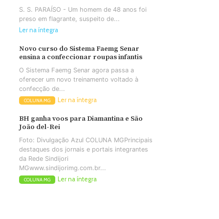
S. S. PARAÍSO - Um homem de 48 anos foi
preso em flagrante, suspeito de...
Ler na íntegra
Novo curso do Sistema Faemg Senar
ensina a confeccionar roupas infantis
O Sistema Faemg Senar agora passa a
oferecer um novo treinamento voltado à
confecção de...
Ler na íntegra
COLUNA MG
BH ganha voos para Diamantina e São
João del-Rei
Foto: Divulgação Azul COLUNA MGPrincipais
destaques dos jornais e portais integrantes
da Rede Sindijori
MGwww.sindijorimg.com.br...
Ler na íntegra
COLUNA MG