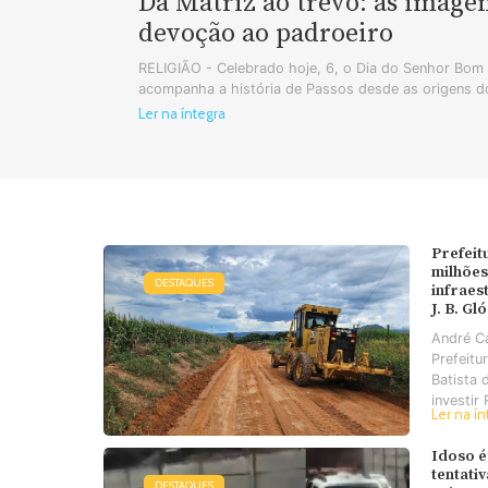
Da Matriz ao trevo: as image
devoção ao padroeiro
RELIGIÃO - Celebrado hoje, 6, o Dia do Senhor Bo
acompanha a história de Passos desde as origens do
Ler na íntegra
Prefeit
milhões
DESTAQUES
infraes
J. B. Gl
André C
Prefeitu
Batista 
investir 
Ler na ín
Idoso é
tentati
DESTAQUES