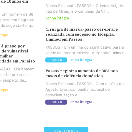
 de 10 anos em
Bianca Simionato PASSOS - O Industrial, de
Itaú de Minas, é o campeão da VII...
- Um homem de 68
Ler na íntegra
 preso em flagrante
 de segunda-feira,...
Cirurgia de marca-passo cerebral é
realizada com sucesso no Hospital
tegra
Unimed em Passos
é preso por
PASSOS - Em um marco significativo para a
 de vulnerável
saúde no interior mineiro, o Hospital Unimed...
 mulher
Ler na íntegra
DESTAQUES
rdada em Paraíso
ARAÍSO - Um homem
Passos registra aumento de 30% nos
os foi preso em
casos de violência doméstica
e, suspeito de...
Bianca Simionato PASSOS - Com o início do
Agosto Lilás, campanha nacional de
tegra
conscientização e...
Ler na íntegra
DESTAQUES
VER TODOS