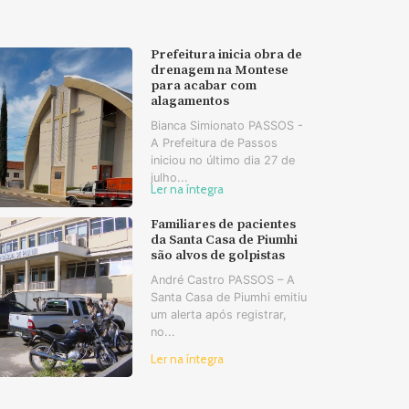
Prefeitura inicia obra de
drenagem na Montese
para acabar com
alagamentos
Bianca Simionato PASSOS -
A Prefeitura de Passos
iniciou no último dia 27 de
julho...
Ler na íntegra
Familiares de pacientes
da Santa Casa de Piumhi
são alvos de golpistas
André Castro PASSOS – A
Santa Casa de Piumhi emitiu
um alerta após registrar,
no...
Ler na íntegra