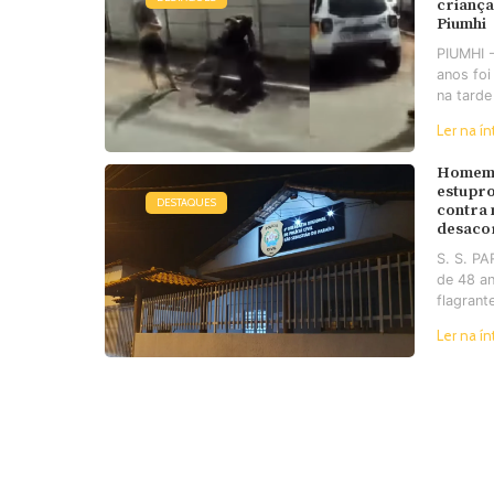
criança
Piumhi
PIUMHI 
anos foi
na tarde
Ler na ín
Homem 
estupro
DESTAQUES
contra
desaco
S. S. P
de 48 an
flagrant
Ler na ín