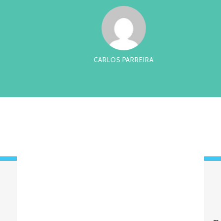
RREIRA
CES