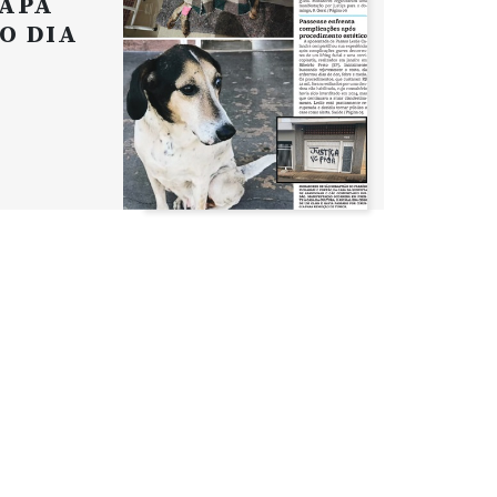
APA
O DIA