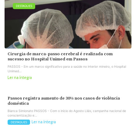
DESTAQUES
Cirurgia de marca-passo cerebral é realizada com
sucesso no Hospital Unimed em Passos
PASSOS - Em um marco significativo para a saúde no interior mineiro, o Hospital
Unimed...
Ler na íntegra
Passos registra aumento de 30% nos casos de violência
doméstica
Bianca Simionato PASSOS - Com o início do Agosto Lilás, campanha nacional de
conscientização e...
Ler na íntegra
DESTAQUES