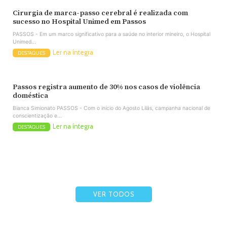
Cirurgia de marca-passo cerebral é realizada com
sucesso no Hospital Unimed em Passos
PASSOS - Em um marco significativo para a saúde no interior mineiro, o Hospital
Unimed...
Ler na íntegra
DESTAQUES
Passos registra aumento de 30% nos casos de violência
doméstica
Bianca Simionato PASSOS - Com o início do Agosto Lilás, campanha nacional de
conscientização e...
Ler na íntegra
DESTAQUES
VER TODOS