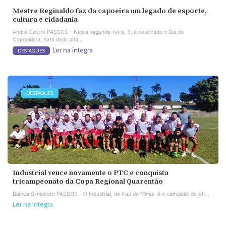
Mestre Reginaldo faz da capoeira um legado de esporte,
cultura e cidadania
André Castro PASSOS – Nesta segunda-feira, 3, é celebrado o Dia do
Capoeirista, data dedicada...
Ler na íntegra
DESTAQUES
DESTAQUES
Industrial vence novamente o PTC e conquista
tricampeonato da Copa Regional Quarentão
Bianca Simionato PASSOS - O Industrial, de Itaú de Minas, é o campeão da VII...
Ler na íntegra