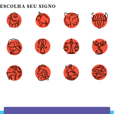
ESCOLHA SEU SIGNO
Áries
Touro
Gêmeos
Câncer
Leão
Virgem
Libra
Escorpião
Sagitário
Capricórnio
Aquário
Peixes