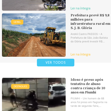
Ler na íntegra
Prefeitura prevê R$ 9,8
milhões para
GERAL
infraestrutura rural em
S. J. B. Glória
André Castro PASSOS – A
Prefeitura de São João Batista
do Glória prevê investir R$...
Ler na íntegra
VER TODOS
Idoso é preso após
tentativa de abuso
DESTAQUES
contra criança de 10
anos em Piumhi
PIUMHI - Um homem de 68
anos foi preso em flagrante na
tarde de segunda-feira,...