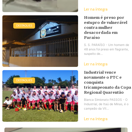
Ler na íntegra
Homem é preso por
estupro de vulnerável
DESTAQUES
contra mulher
desacordada em
Paraíso
S. S. PARAÍSO - Um homem de
48 anos foi preso em flagrante,
suspeito de...
Ler na íntegra
Industrial vence
novamente o PTC e
DESTAQUES
conquista
tricampeonato da Copa
Regional Quarentão
Bianca Simionato PASSOS - O
Industrial, de Itaú de Minas, é o
campeão da VII...
Ler na íntegra