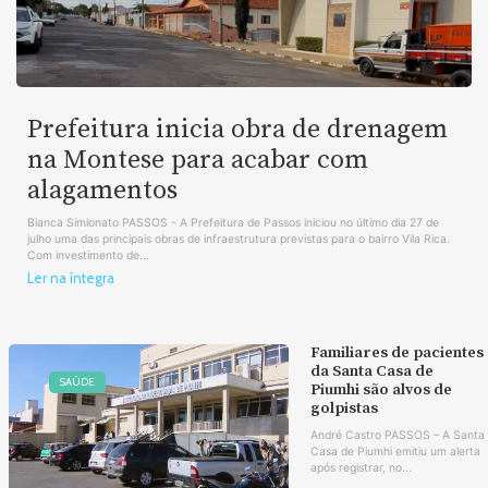
Prefeitura inicia obra de drenagem
na Montese para acabar com
alagamentos
Bianca Simionato PASSOS - A Prefeitura de Passos iniciou no último dia 27 de
julho uma das principais obras de infraestrutura previstas para o bairro Vila Rica.
Com investimento de...
Ler na íntegra
Familiares de pacientes
da Santa Casa de
SAÚDE
Piumhi são alvos de
golpistas
André Castro PASSOS – A Santa
Casa de Piumhi emitiu um alerta
após registrar, no...